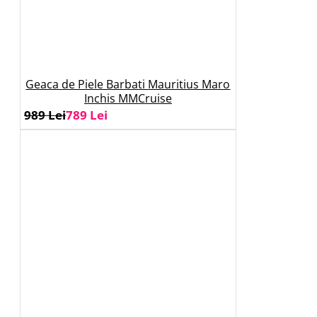
Geaca de Piele Barbati Mauritius Maro
Inchis MMCruise
989 Lei
789 Lei