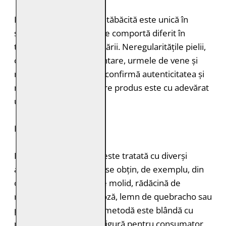
Fiecare bucată de piele tăbăcită este unică în
structură, grosimea și se comportă diferit în
timpul vopsirii și procesării. Neregularitățile pielii,
cum ar fi petele pigmentare, urmele de vene și
mușcăturile de insecte confirmă autenticitatea și
naturalețea pielii. Fiecare produs este cu adevărat
unic.
DURABILITATE
Pielea tăbăcită vegetal este tratată cu diverși
agenți de tăbăcire care se obțin, de exemplu, din
coajă de stejar, coajă de molid, rădăcină de
rubarbă, coajă de mimoză, lemn de quebracho sau
păstăi de tara. Această metodă este blândă cu
mediul înconjurător și sigură pentru consumator,