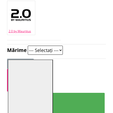
2.0 by Mauritius
Mărime
ADAUGĂ ÎN COŞ
CUMPARĂ ACUM!