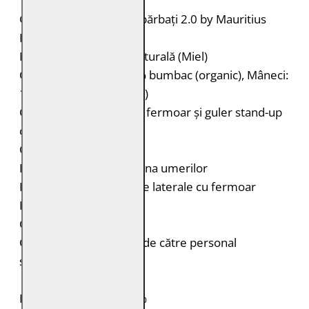
Geacă de piele pentru bărbați 2.0 by Mauritius
Brand: 2.0 by Mauritius
Material: 100% piele naturală (Miel)
Căptușeală: Corp: 100% bumbac (organic), Mâneci:
100% poliester (reciclat)
Geacă de piele biker cu fermoar și guler stand-up
cu capse
Cusături decorative
Porțiuni matlasate în zona umerilor
Două buzunare verticale laterale cu fermoar
Fermoar la mâneci
Croială: Slim Fit
Curățare: Spălare doar de către personal
specializat
PIELE NATURALĂ: 100%