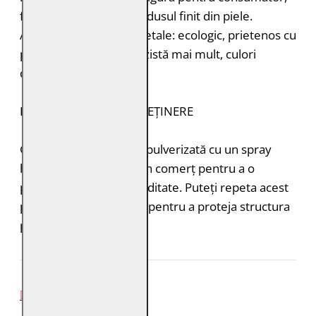
fără a lăsa toxine în produsul finit din piele.
Avantajele tăbăcirii vegetale: ecologic, prietenos cu
pielea, miros plăcut, rezistă mai mult, culori
deosebite.
INSTRUCȚIUNI DE ÎNTREȚINERE
Geaca de piele trebuie pulverizată cu un spray
hidroizolant disponibil în comerț pentru a o
proteja de ploaie și umiditate. Puteți repeta acest
proces de 1-2 ori pe an pentru a proteja structura
pielii.
REVIEW-URI