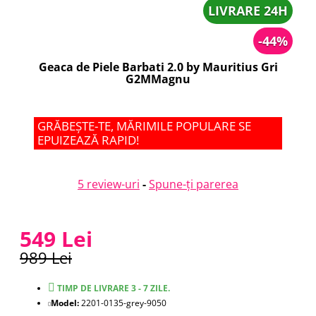
LIVRARE 24H
-44%
Geaca de Piele Barbati 2.0 by Mauritius Gri
G2MMagnu
GRĂBEȘTE-TE, MĂRIMILE POPULARE SE
EPUIZEAZĂ RAPID!
5 review-uri
-
Spune-ţi parerea
549 Lei
989 Lei
TIMP DE LIVRARE 3 - 7 ZILE.
Model:
2201-0135-grey-9050