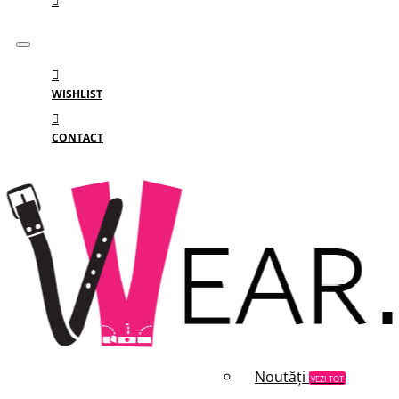
WISHLIST
CONTACT
Meniu
MENIU
Categorii
Branduri
Reduceri
Noutăți
VEZI TOT