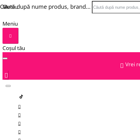
Căută după nume produs, brand...
Meniu
Meniu
Coșul tău
Vrei r