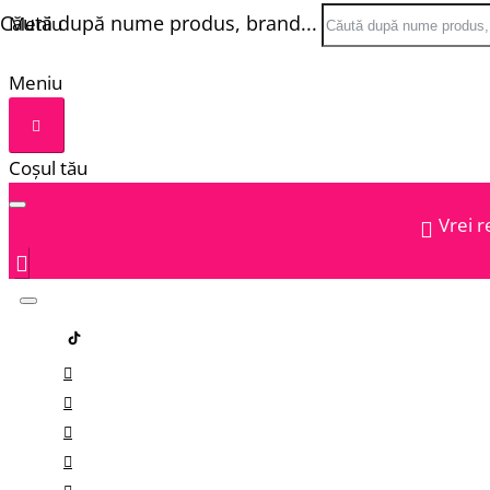
Căută după nume produs, brand...
Meniu
Meniu
Coșul tău
Vrei r