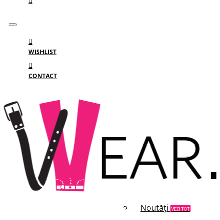
WISHLIST
CONTACT
Meniu
MENIU
Categorii
Branduri
Reduceri
Noutăți
VEZI TOT