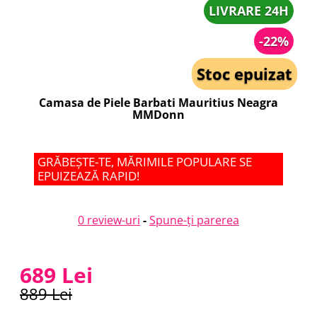
LIVRARE 24H
-22%
Stoc epuizat
Camasa de Piele Barbati Mauritius Neagra
MMDonn
GRĂBEȘTE-TE, MĂRIMILE POPULARE SE
EPUIZEAZĂ RAPID!
0 review-uri
-
Spune-ţi parerea
689 Lei
889 Lei