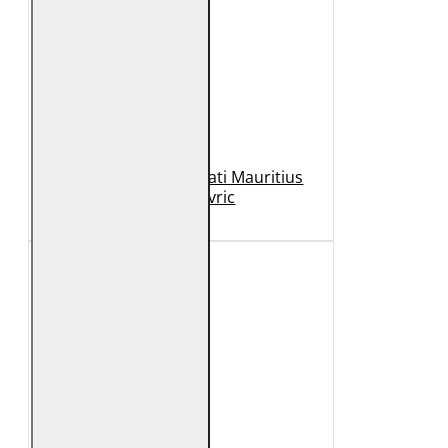
Geaca de Piele Barbati Mauritius
Neagra Mavric
1.099 Lei