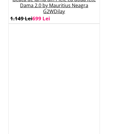
Dama 2.0 by Mauritius Neagra
G2WDilay
1.149 Lei
699 Lei