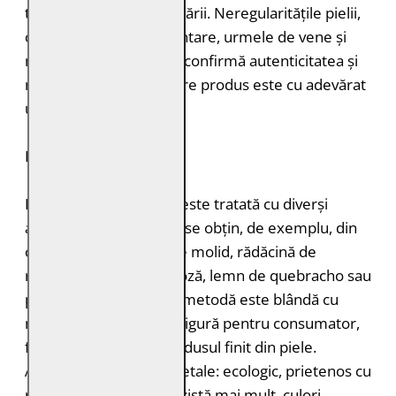
timpul vopsirii și procesării. Neregularitățile pielii,
cum ar fi petele pigmentare, urmele de vene și
mușcăturile de insecte confirmă autenticitatea și
naturalețea pielii. Fiecare produs este cu adevărat
unic.
DURABILITATE
Pielea tăbăcită vegetal este tratată cu diverși
agenți de tăbăcire care se obțin, de exemplu, din
coajă de stejar, coajă de molid, rădăcină de
rubarbă, coajă de mimoză, lemn de quebracho sau
păstăi de tara. Această metodă este blândă cu
mediul înconjurător și sigură pentru consumator,
fără a lăsa toxine în produsul finit din piele.
Avantajele tăbăcirii vegetale: ecologic, prietenos cu
pielea, miros plăcut, rezistă mai mult, culori