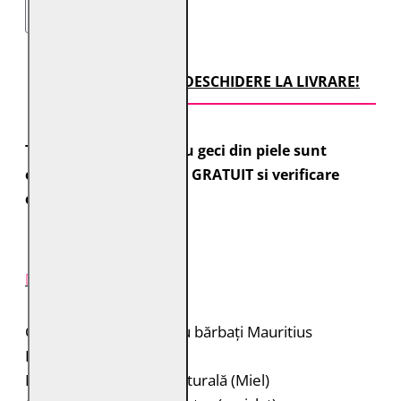
TRANSPORT CU DESCHIDERE LA LIVRARE!
Toate comenzile pentru geci din piele sunt
expediate cu transport GRATUIT si verificare
colet.
DESCRIERE PRODUS
Cămașă de piele pentru bărbați Mauritius
Brand: Mauritius
Material: 100% piele naturală (Miel)