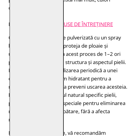
deosebite.
INSTRUCȚIUNI ȘI
PRODUSE DE ÎNTREȚINERE
Cămașa de piele trebuie pulverizată cu un spray
hidroizolant pentru a o proteja de ploaie și
umiditate. Puteți repeta acest proces de 1–2 ori
pe an pentru a menține structura și aspectul pielii.
Este recomandată și utilizarea periodică a unei
creme sau a unui balsam hidratant pentru a
menține pielea suplă și a preveni uscarea acesteia.
Dacă nu vă place mirosul natural specific pielii,
puteți folosi sprayurile speciale pentru eliminarea
mirosurilor și reîmprospătare, fără a afecta
materialul.
Pentru rezultate optime, vă recomandăm