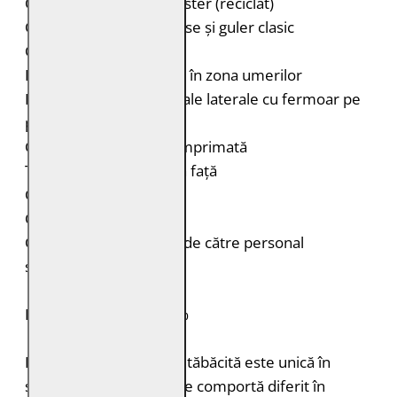
Căptușeală: 100% poliester (reciclat)
Cămașă de piele cu capse și guler clasic
Cusături decorative
Inserții de piele elastică în zona umerilor
Două buzunare orizontale laterale cu fermoar pe
piept
Căptușeală interioară imprimată
Tiv rotunjit în partea din față
Capse la mâneci
Croială: Slim Fit
Curățare: Spălare doar de către personal
specializat
PIELE NATURALĂ: 100%
Fiecare bucată de piele tăbăcită este unică în
structură, grosimea și se comportă diferit în