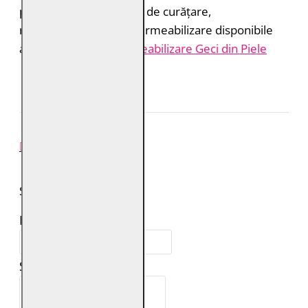
produsele profesionale de curățare,
reîmprospătare și impermeabilizare disponibile
aici:
Îngrijire și Impermeabilizare Geci din Piele
REVIEW-URI
SPUNE-ŢI PAREREA
Numele tău:
Scrie review: