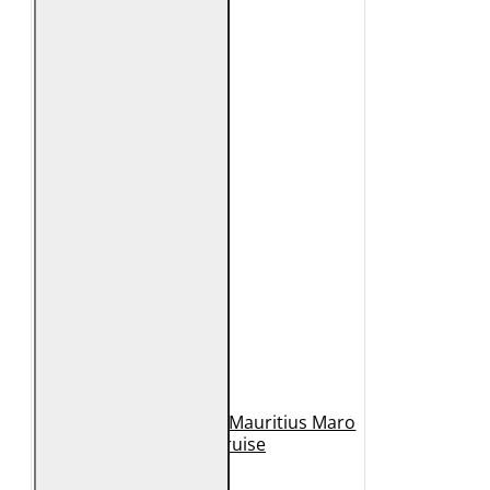
Geaca de Piele Barbati Mauritius Maro
Inchis MMCruise
989 Lei
789 Lei