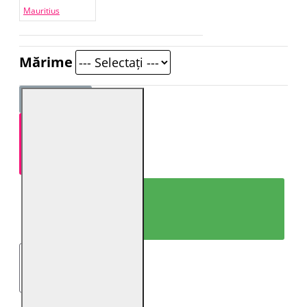
Mauritius
Mărime
ADAUGĂ ÎN COŞ
CUMPARĂ ACUM!