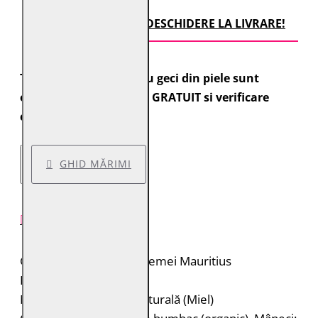
TRANSPORT CU DESCHIDERE LA LIVRARE!
Toate comenzile pentru geci din piele sunt
expediate cu transport GRATUIT si verificare
colet.
GHID MĂRIMI
DESCRIERE PRODUS
Geacă de piele pentru femei Mauritius
Brand: Mauritius
Material: 100% piele naturală (Miel)