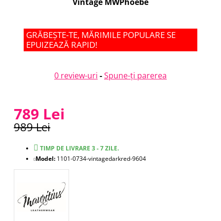
Vintage MWPhoebe
GRĂBEȘTE-TE, MĂRIMILE POPULARE SE
EPUIZEAZĂ RAPID!
0 review-uri
-
Spune-ţi parerea
789 Lei
989 Lei
TIMP DE LIVRARE 3 - 7 ZILE.
Model:
1101-0734-vintagedarkred-9604