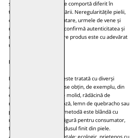
structură, grosimea și se comportă diferit în
timpul vopsirii și procesării. Neregularitățile pielii,
cum ar fi petele pigmentare, urmele de vene și
mușcăturile de insecte confirmă autenticitatea și
naturalețea pielii. Fiecare produs este cu adevărat
unic.
DURABILITATE
Pielea tăbăcită vegetal este tratată cu diverși
agenți de tăbăcire care se obțin, de exemplu, din
coajă de stejar, coajă de molid, rădăcină de
rubarbă, coajă de mimoză, lemn de quebracho sau
păstăi de tara. Această metodă este blândă cu
mediul înconjurător și sigură pentru consumator,
fără a lăsa toxine în produsul finit din piele.
Avantajele tăbăcirii vegetale: ecologic, prietenos cu