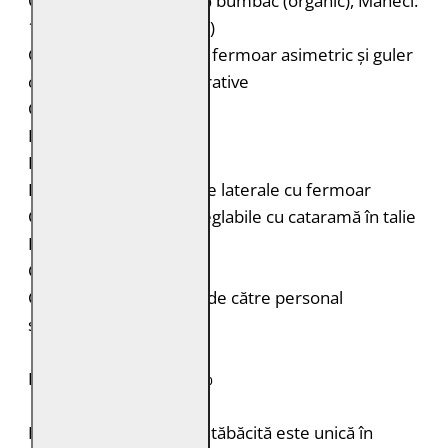
Căptușeală: Corp: 100% bumbac (organic), Mâneci:
100% poliester (reciclat)
Geacă de piele biker cu fermoar asimetric și guler
cu rever cu capse decorative
Cusături decorative
Epoleţi cu capsă
Petice ovale pe coate
Două buzunare verticale laterale cu fermoar
Curele laterale duble reglabile cu cataramă în talie
Fermoar la mâneci
Croială: Regular Fit
Curățare: Spălare doar de către personal
specializat
PIELE NATURALĂ: 100%
Fiecare bucată de piele tăbăcită este unică în