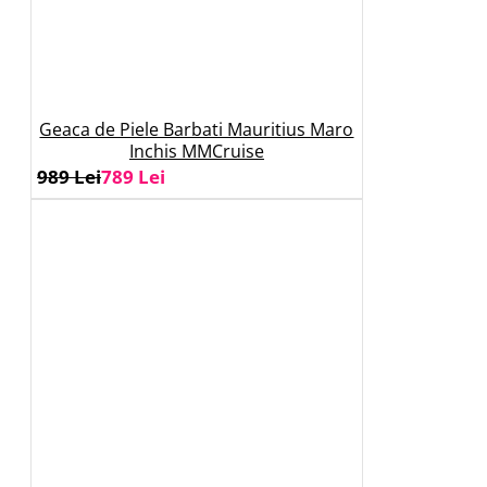
Geaca de Piele Barbati Mauritius Maro
Inchis MMCruise
989 Lei
789 Lei