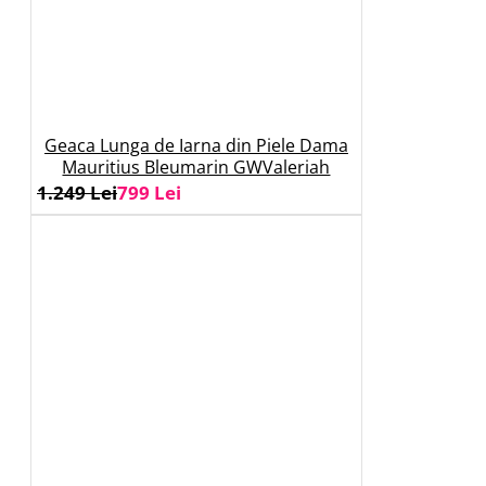
Geaca Lunga de Iarna din Piele Dama
Mauritius Bleumarin GWValeriah
1.249 Lei
799 Lei