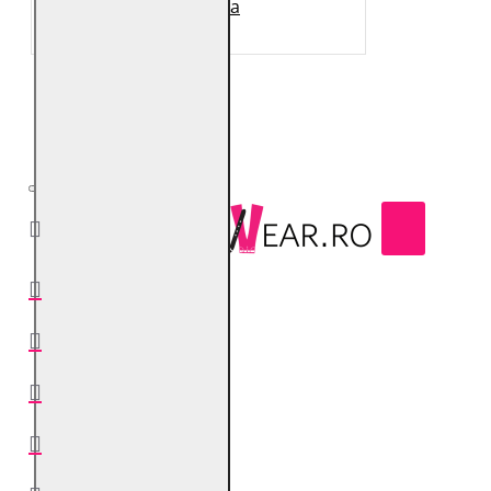
MSWTjara
1.249 Lei
679 Lei
0741400294
Facebook
Instagram
YouTube