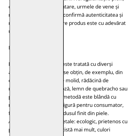
cum ar fi petele pigmentare, urmele de vene și
mușcăturile de insecte confirmă autenticitatea și
naturalețea pielii. Fiecare produs este cu adevărat
unic.
DURABILITATE
Pielea tăbăcită vegetal este tratată cu diverși
agenți de tăbăcire care se obțin, de exemplu, din
coajă de stejar, coajă de molid, rădăcină de
rubarbă, coajă de mimoză, lemn de quebracho sau
păstăi de tara. Această metodă este blândă cu
mediul înconjurător și sigură pentru consumator,
fără a lăsa toxine în produsul finit din piele.
Avantajele tăbăcirii vegetale: ecologic, prietenos cu
pielea, miros plăcut, rezistă mai mult, culori