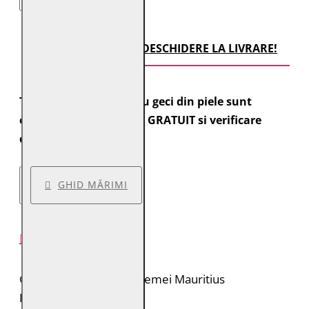
TRANSPORT CU DESCHIDERE LA LIVRARE!
Toate comenzile pentru geci din piele sunt
expediate cu transport GRATUIT si verificare
colet.
GHID MĂRIMI
DESCRIERE PRODUS
Geacă de piele pentru femei Mauritius
Brand: Mauritius