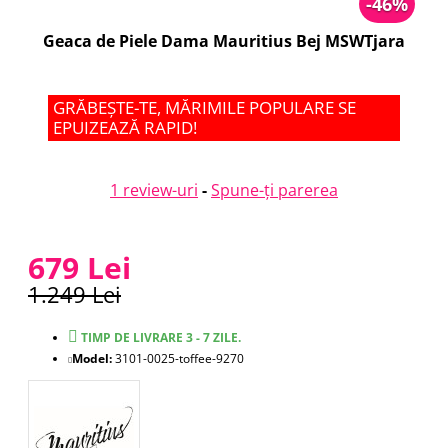
-46%
Geaca de Piele Dama Mauritius Bej MSWTjara
GRĂBEȘTE-TE, MĂRIMILE POPULARE SE
EPUIZEAZĂ RAPID!
1 review-uri
-
Spune-ţi parerea
679 Lei
1.249 Lei
TIMP DE LIVRARE 3 - 7 ZILE.
Model:
3101-0025-toffee-9270