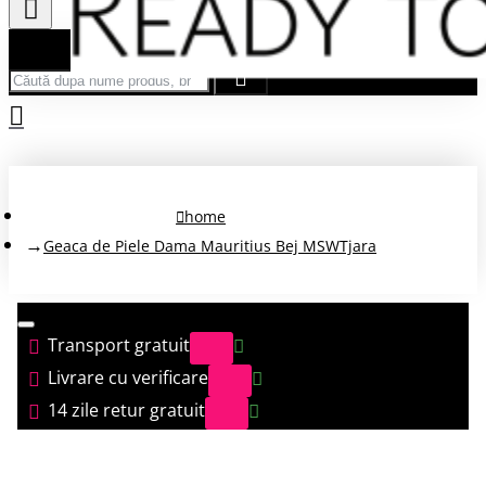
Căută după nume produs, brand...
home
Geaca de Piele Dama Mauritius Bej MSWTjara
Transport gratuit
Livrare cu verificare
14 zile retur gratuit