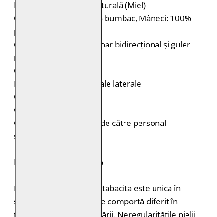
Material: 100% piele naturală (Miel)
Căptușeală: Corp: 100% bumbac, Mâneci: 100%
poliester (reciclat)
Geacă de piele cu fermoar bidirecțional și guler
rotund stil bolero
Cusături decorative
Două buzunare orizontale laterale
Capsă la mâneci
Croială: Regular Fit
Curățare: Spălare doar de către personal
specializat
PIELE NATURALĂ: 100%
Fiecare bucată de piele tăbăcită este unică în
structură, grosimea și se comportă diferit în
timpul vopsirii și procesării. Neregularitățile pielii,