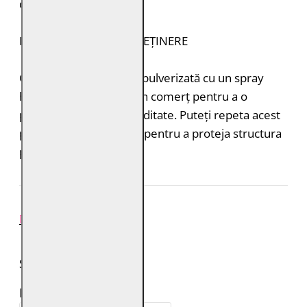
deosebite.
INSTRUCȚIUNI DE ÎNTREȚINERE
Geaca de piele trebuie pulverizată cu un spray
hidroizolant disponibil în comerț pentru a o
proteja de ploaie și umiditate. Puteți repeta acest
proces de 1-2 ori pe an pentru a proteja structura
pielii.
REVIEW-URI
SPUNE-ŢI PAREREA
Numele tău: