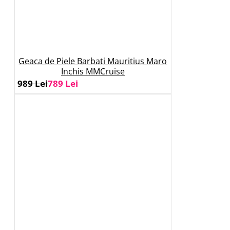
Geaca de Piele Barbati Mauritius Maro
Inchis MMCruise
989 Lei
789 Lei