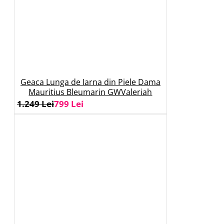
Geaca Lunga de Iarna din Piele Dama
Mauritius Bleumarin GWValeriah
1.249 Lei
799 Lei