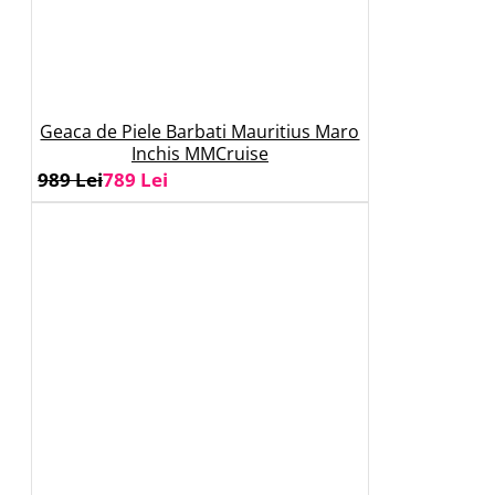
Geaca de Piele Barbati Mauritius Maro
Inchis MMCruise
989 Lei
789 Lei