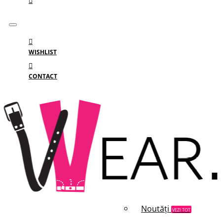
WISHLIST
CONTACT
Meniu
MENIU
Categorii
Branduri
Reduceri
Noutăți
VEZI TOT