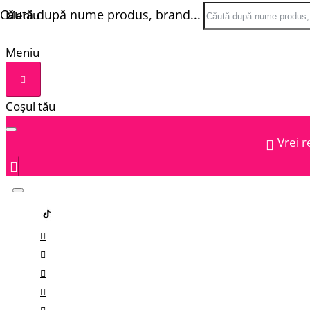
Căută după nume produs, brand...
Meniu
Meniu
Coșul tău
Vrei r