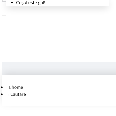
Coșul este gol!
Login
Înregistrează-te
home
Căutare