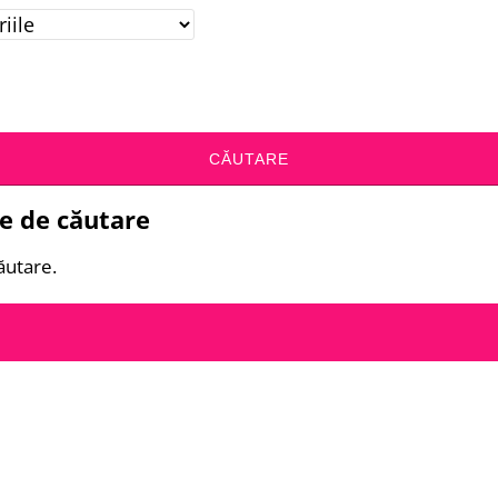
CĂUTARE
le de căutare
ăutare.