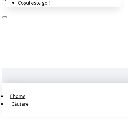
Coșul este gol!
Login
Înregistrează-te
home
Căutare