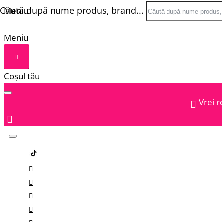
Căută după nume produs, brand...
Meniu
Meniu
Coșul tău
Vrei r