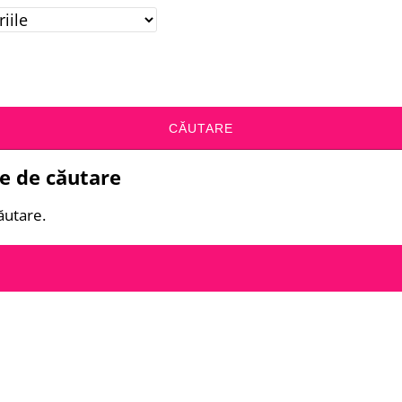
CĂUTARE
le de căutare
ăutare.