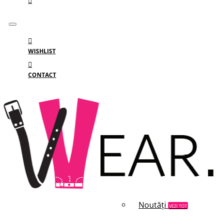
WISHLIST
CONTACT
Meniu
MENIU
Categorii
Branduri
Reduceri
Noutăți
VEZI TOT