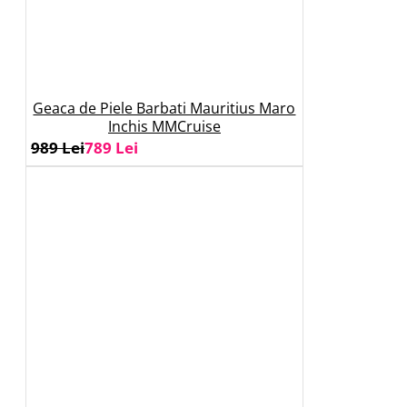
Geaca de Piele Barbati Mauritius Maro
Inchis MMCruise
989 Lei
789 Lei