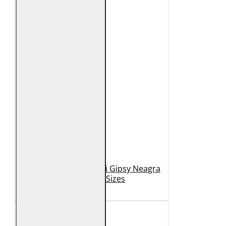
Geaca de Piele Barbati Gipsy Neagra
GBDerry Big Sizes
889 Lei
399 Lei