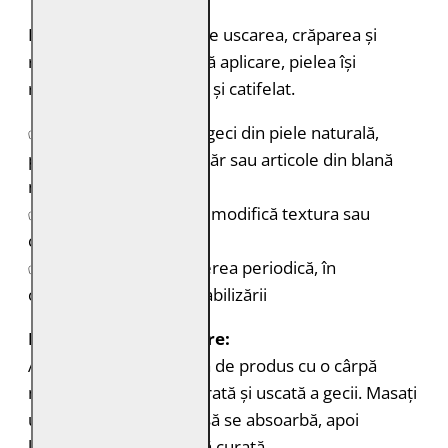
Hrănește pielea, previne uscarea, crăparea și
rigidizarea în timp. După aplicare, pielea își
recapătă aspectul curat și catifelat.
✅ Recomandat pentru geci din piele naturală,
piele de miel, piele cu păr sau articole din blană
naturală
✅ Nu încarcă pielea, nu modifică textura sau
culoarea
✅ Ideal pentru întreținerea periodică, în
completarea impermeabilizării
Instrucțiuni de utilizare:
Aplicați o cantitate mică de produs cu o cârpă
moale, pe suprafața curată și uscată a gecii. Masați
ușor și uniform. Lăsați să se absoarbă, apoi
lustruiți ușor cu o lavetă curată.