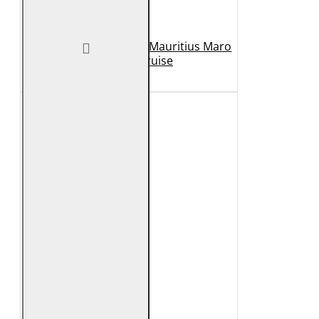
Geaca de Piele Barbati Mauritius Maro
Inchis MMCruise
989 Lei
789 Lei