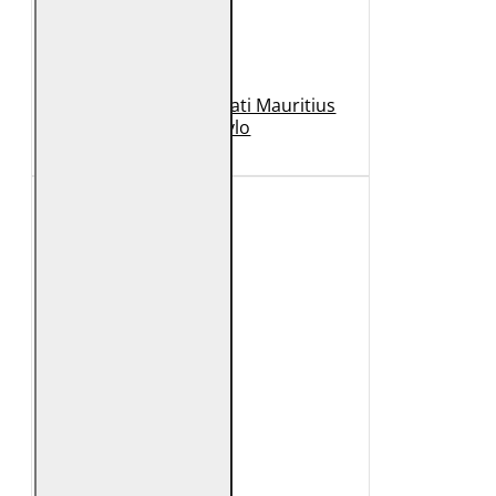
Geaca de Piele Barbati Mauritius
Neagra Rylo
989 Lei