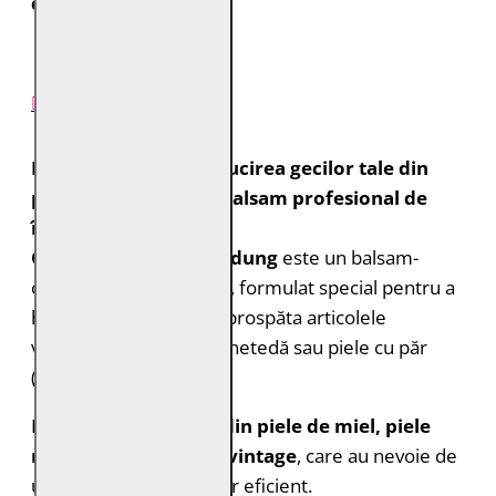
colet.
DESCRIERE PRODUS
Redă suplețea și strălucirea gecilor tale din
piele naturală cu un balsam profesional de
întreținere.
Collonil Fur Lederkleidung
este un balsam-
cremă de înaltă calitate, formulat special pentru a
hidrata, proteja și reîmprospăta articolele
vestimentare din piele netedă sau piele cu păr
(blană naturală).
Este ideal pentru
geci din piele de miel, piele
moale, fină sau piele vintage
, care au nevoie de
un tratament delicat dar eficient.