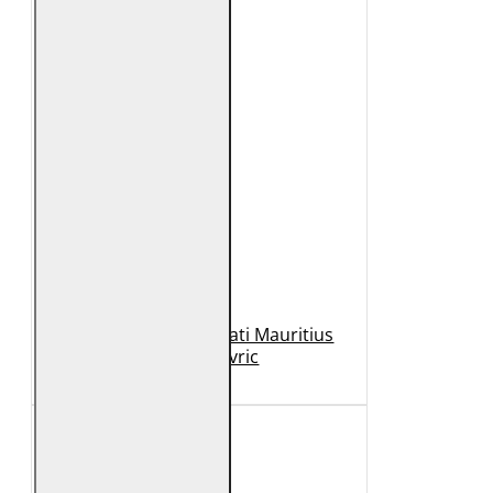
Geaca de Piele Barbati Mauritius
Neagra Mavric
1.099 Lei