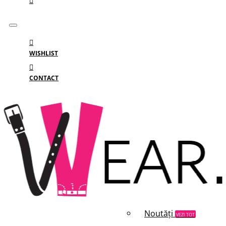
WISHLIST
CONTACT
Meniu
MENIU
Categorii
Branduri
Reduceri
Noutăți
VEZI TOT