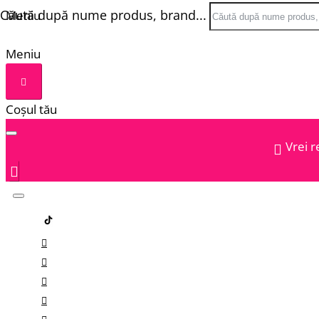
Căută după nume produs, brand...
Meniu
Meniu
Coșul tău
Vrei r