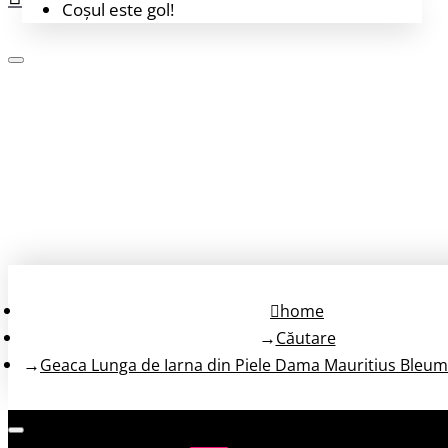
Coșul este gol!
Login
Înregistrează-te
home
Căutare
Geaca Lunga de Iarna din Piele Dama Mauritius Bleu