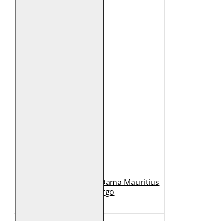
Geaca Lunga de Piele Dama Mauritius
Bej GWMargo
1.149 Lei
449 Lei