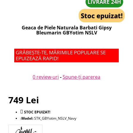
LIVRARE 24H
Stoc epuizat!
Geaca de Piele Naturala Barbati Gipsy
Bleumarin GBYotim NSLV
GRĂBEȘTE-TE, MĂRIMILE POPULARE SE
EPUIZEAZĂ RAPID!
0 review-uri
-
Spune-ţi parerea
749 Lei
STOC EPUIZAT!
Model:
STK_GBYotim_NSLV_Navy