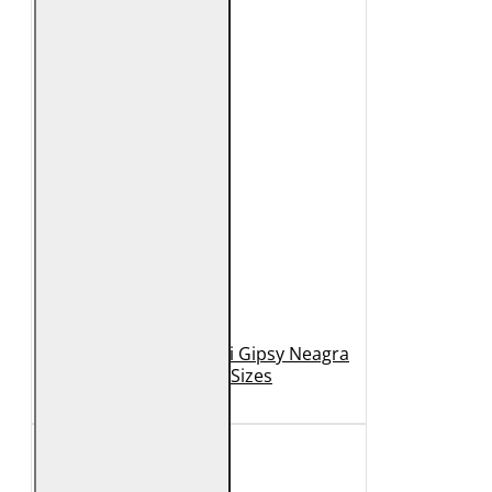
Geaca de Piele Barbati Gipsy Neagra
GBDerry Big Sizes
889 Lei
399 Lei