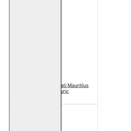
Geaca de Piele Barbati Mauritius
Neagra Mavric
1.099 Lei