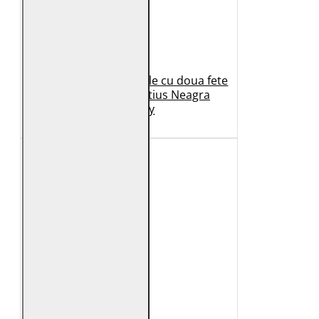
Geaca de Iarna din Piele cu doua fete
Dama 2.0 by Mauritius Neagra
G2WDilay
1.149 Lei
699 Lei