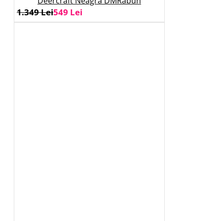
Deercraft Neagra DMRabun
1.349 Lei
549 Lei