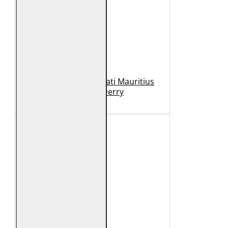
Geaca de Piele Barbati Mauritius
Neagra GBDerry
989 Lei