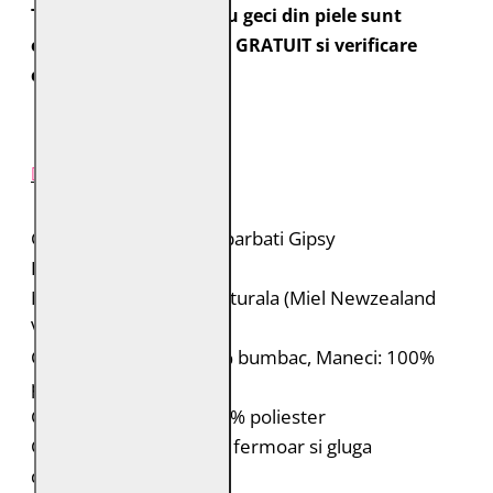
Toate comenzile pentru geci din piele sunt
expediate cu transport GRATUIT si verificare
colet.
DESCRIERE PRODUS
Geaca de piele pentru barbati Gipsy
Brand: Gipsy
Material: 100% piele naturala (Miel Newzealand
Veg)
Captuseala: Corp: 100% bumbac, Maneci: 100%
poliester
Gluga: 55% bumbac, 45% poliester
Geaca de piele biker cu fermoar si gluga
detasabila