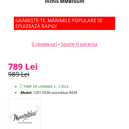
Inchis MMBroum
GRĂBEȘTE-TE, MĂRIMILE POPULARE SE
EPUIZEAZĂ RAPID!
0 review-uri
-
Spune-ţi parerea
789 Lei
989 Lei
TIMP DE LIVRARE 3 - 7 ZILE.
Model:
1201-0936-stormblue-9439