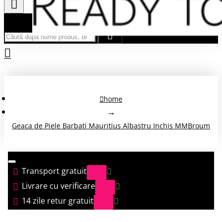
Căută după nume produs, brand...
home
Geaca de Piele Barbati Mauritius Albastru Inchis MMBroum
Transport gratuit
Livrare cu verificare
14 zile retur gratuit