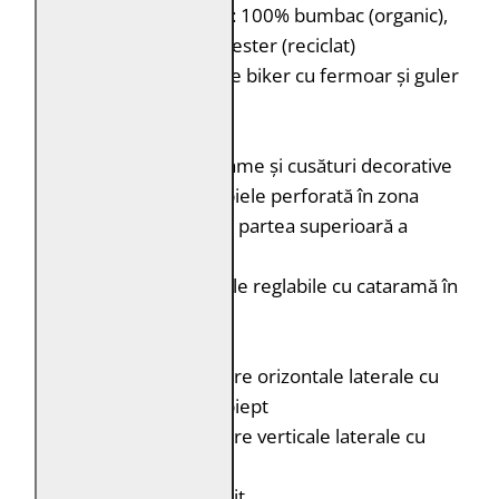
Căptușeală:
Corp: 100% bumbac (organic),
Mâneci: 100% poliester (reciclat)
Tip:
Geacă de piele biker cu fermoar și guler
stand-up cu capsă
Detalii:
Capse, catarame și cusături decorative
Porțiuni din piele perforată în zona
umerilor și în partea superioară a
brațelor
Curele laterale reglabile cu cataramă în
talie
Buzunare:
Două buzunare orizontale laterale cu
fermoar pe piept
Două buzunare verticale laterale cu
fermoar
Croială:
Regular Fit