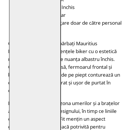
Culoare:
Albastru Inchis
Închidere:
Fermoar
Întreținere:
Curățare doar de către personal
specializat
Geaca de piele pentru bărbați Mauritius
MMBroum îmbină influențele biker cu o estetică
modernă, evidențiată de nuanța albastru închis.
Gulerul stand-up cu capsă, fermoarul frontal și
buzunarele cu fermoar de pe piept conturează un
design masculin, echilibrat și ușor de purtat în
contexte urbane.
Inserțiile perforate din zona umerilor și a brațelor
adaugă personalitate designului, în timp ce liniile
clare și croiala Regular Fit mențin un aspect
contemporan. Este o geacă potrivită pentru