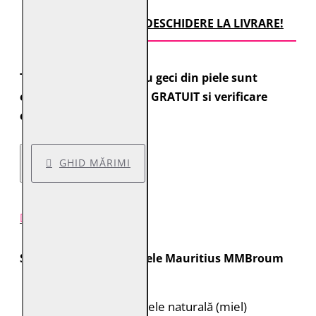
TRANSPORT CU DESCHIDERE LA LIVRARE!
Toate comenzile pentru geci din piele sunt
expediate cu transport GRATUIT si verificare
colet.
GHID MĂRIMI
DESCRIERE PRODUS
Specificații geacă de piele Mauritius MMBroum
Brand:
Mauritius
Material:
100% piele naturală (miel)