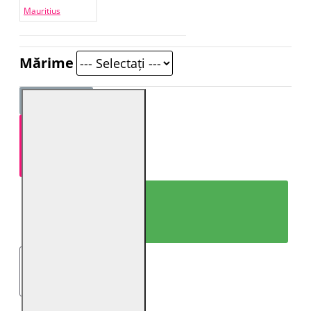
Mauritius
Mărime
ADAUGĂ ÎN COŞ
CUMPARĂ ACUM!