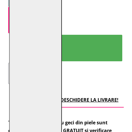
ADAUGĂ ÎN COŞ
CUMPARĂ ACUM!
TRANSPORT CU DESCHIDERE LA LIVRARE!
Toate comenzile pentru geci din piele sunt
expediate cu transport GRATUIT si verificare