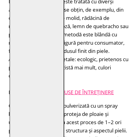
Pielea tăbăcită vegetal este tratată cu diverși
agenți de tăbăcire care se obțin, de exemplu, din
coajă de stejar, coajă de molid, rădăcină de
rubarbă, coajă de mimoză, lemn de quebracho sau
păstăi de tara. Această metodă este blândă cu
mediul înconjurător și sigură pentru consumator,
fără a lăsa toxine în produsul finit din piele.
Avantajele tăbăcirii vegetale: ecologic, prietenos cu
pielea, miros plăcut, rezistă mai mult, culori
deosebite.
INSTRUCȚIUNI ȘI
PRODUSE DE ÎNTREȚINERE
Geaca de piele trebuie pulverizată cu un spray
hidroizolant pentru a o proteja de ploaie și
umiditate. Puteți repeta acest proces de 1–2 ori
pe an pentru a menține structura și aspectul pielii.