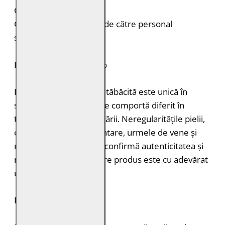
Croială: Regular Fit
Curățare: Spălare doar de către personal
specializat
PIELE NATURALĂ: 100%
Fiecare bucată de piele tăbăcită este unică în
structură, grosimea și se comportă diferit în
timpul vopsirii și procesării. Neregularitățile pielii,
cum ar fi petele pigmentare, urmele de vene și
mușcăturile de insecte confirmă autenticitatea și
naturalețea pielii. Fiecare produs este cu adevărat
unic.
DURABILITATE