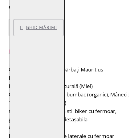
colet.
GHID MĂRIMI
DESCRIERE PRODUS
Geacă de piele pentru bărbați Mauritius
Brand: Mauritius
Material: 100% piele naturală (Miel)
Căptușeală: Corp: 100% bumbac (organic), Mâneci:
100% poliester (reciclat)
Geacă de piele nubuk în stil biker cu fermoar,
guler stand-up și glugă detașabilă
Cusături decorative
Două buzunare verticale laterale cu fermoar