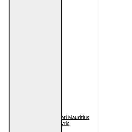
Geaca de Piele Barbati Mauritius
Neagra Mavric
1.099 Lei