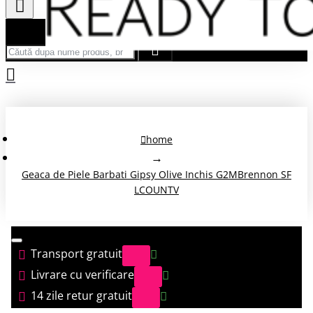
Căută după nume produs, brand...
home
Geaca de Piele Barbati Gipsy Olive Inchis G2MBrennon SF
LCOUNTV
Transport gratuit
Livrare cu verificare
14 zile retur gratuit