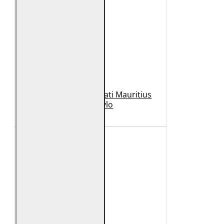
Geaca de Piele Barbati Mauritius
Neagra Rylo
989 Lei