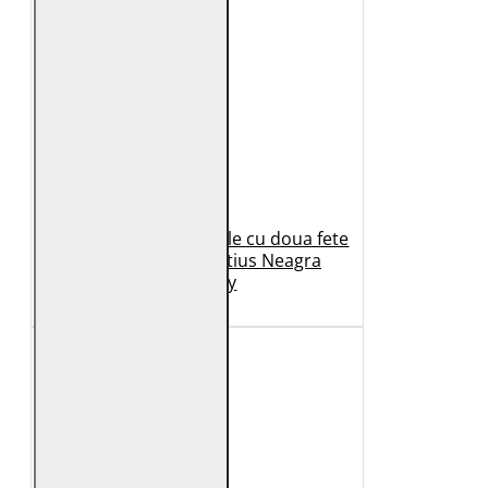
Geaca de Iarna din Piele cu doua fete
Dama 2.0 by Mauritius Neagra
G2WDilay
1.149 Lei
699 Lei