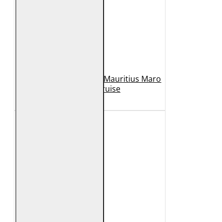
Geaca de Piele Barbati Mauritius Maro
Inchis MMCruise
989 Lei
789 Lei