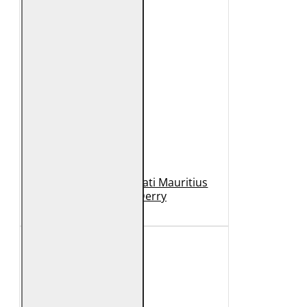
Geaca de Piele Barbati Mauritius
Neagra GBDerry
989 Lei