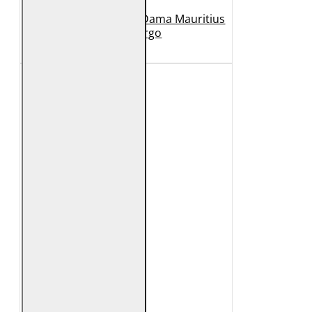
Geaca Lunga de Piele Dama Mauritius
Bej GWMargo
1.149 Lei
449 Lei