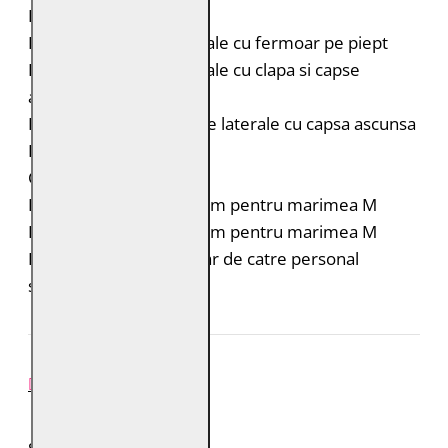
Epoleti cu capsa
Doua buzunare orizontale cu fermoar pe piept
Doua buzunare orizontale cu clapa si capse
ascunse pe piept
Doua buzunare verticale laterale cu capsa ascunsa
Fermoar la maneci
Croiala: Slim Fit
Lungimea spatelui: 64 cm pentru marimea M
Lungimea manecii: 68 cm pentru marimea M
Intretinere: Spalare doar de catre personal
specializat
REVIEW-URI