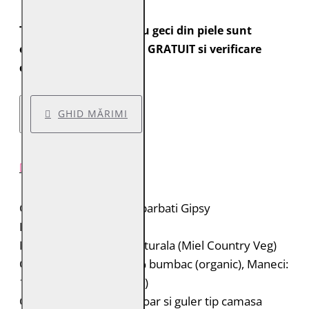
Toate comenzile pentru geci din piele sunt
expediate cu transport GRATUIT si verificare
colet.
GHID MĂRIMI
DESCRIERE PRODUS
Geaca de piele pentru barbati Gipsy
Brand: Gipsy 2.0
Material: 100% piele naturala (Miel Country Veg)
Captuseala: Corp: 100% bumbac (organic), Maneci:
100% poliester (reciclat)
Geaca de piele cu fermoar si guler tip camasa