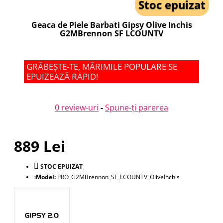
Stoc epuizat
Geaca de Piele Barbati Gipsy Olive Inchis
G2MBrennon SF LCOUNTV
GRĂBEȘTE-TE, MĂRIMILE POPULARE SE
EPUIZEAZĂ RAPID!
0 review-uri
-
Spune-ţi parerea
889 Lei
STOC EPUIZAT
Model:
PRO_G2MBrennon_SF_LCOUNTV_OliveInchis