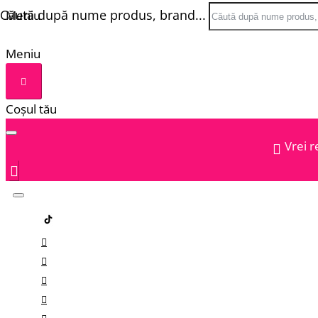
Căută după nume produs, brand...
Meniu
Meniu
Coșul tău
Vrei r