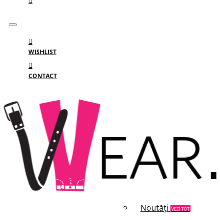
WISHLIST
CONTACT
Meniu
MENIU
Categorii
Branduri
Reduceri
Noutăți
VEZI TOT