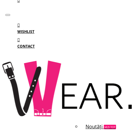
WISHLIST
CONTACT
Meniu
MENIU
Categorii
Branduri
Reduceri
Noutăți
VEZI TOT