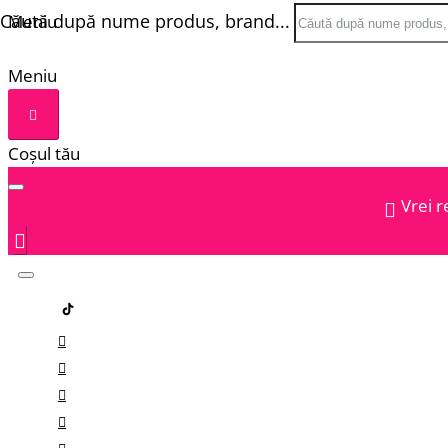
Căută după nume produs, brand...
Meniu
Meniu
Coșul tău
Vrei r