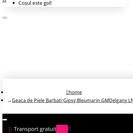
Coșul este gol!
Login
Înregistrează-te
home
Geaca de Piele Barbati Gipsy Bleumarin GMDelgany 
Transport gratuit