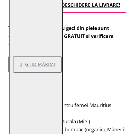
TRANSPORT CU DESCHIDERE LA LIVRARE!
Toate comenzile pentru geci din piele sunt
expediate cu transport GRATUIT si verificare
colet.
GHID MĂRIMI
DESCRIERE PRODUS
Geacă lungă de piele pentru femei Mauritius
Brand: Mauritius
Material: 100% piele naturală (Miel)
Căptușeală: Corp: 100% bumbac (organic), Mâneci: