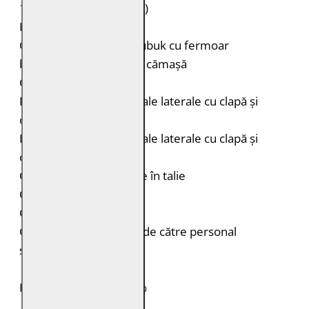
100% poliester (reciclat)
Fermoare: 100% metal
Geacă lungă de piele nubuk cu fermoar
bidirecțional și guler tip cămașă
Cusături decorative
Două buzunare orizontale laterale cu clapă și
capsă pe piept
Două buzunare orizontale laterale cu clapă și
capsă ascunsă
Curele laterale reglabile în talie
Capse la mâneci
Croială: Regular Fit
Curățare: Spălare doar de către personal
specializat
PIELE NATURALĂ: 100%