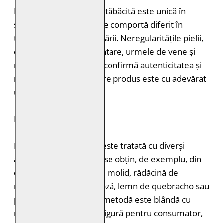
Fiecare bucată de piele tăbăcită este unică în
structură, grosimea și se comportă diferit în
timpul vopsirii și procesării. Neregularitățile pielii,
cum ar fi petele pigmentare, urmele de vene și
mușcăturile de insecte confirmă autenticitatea și
naturalețea pielii. Fiecare produs este cu adevărat
unic.
DURABILITATE
Pielea tăbăcită vegetal este tratată cu diverși
agenți de tăbăcire care se obțin, de exemplu, din
coajă de stejar, coajă de molid, rădăcină de
rubarbă, coajă de mimoză, lemn de quebracho sau
păstăi de tara. Această metodă este blândă cu
mediul înconjurător și sigură pentru consumator,