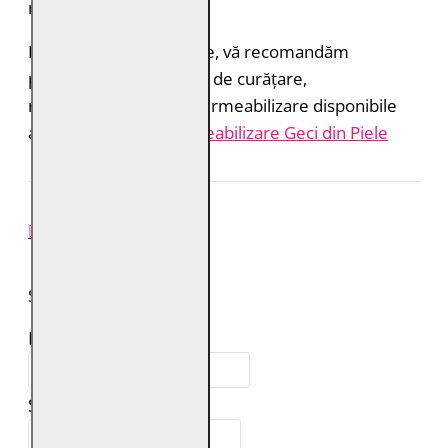
materialul.
Pentru rezultate optime, vă recomandăm
produsele profesionale de curățare,
reîmprospătare și impermeabilizare disponibile
aici:
Îngrijire și Impermeabilizare Geci din Piele
REVIEW-URI
SPUNE-ŢI PAREREA
Numele tău:
Scrie review: