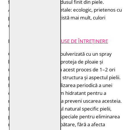
fără a lăsa toxine în produsul finit din piele.
Avantajele tăbăcirii vegetale: ecologic, prietenos cu
pielea, miros plăcut, rezistă mai mult, culori
deosebite.
INSTRUCȚIUNI ȘI
PRODUSE DE ÎNTREȚINERE
Geaca de piele trebuie pulverizată cu un spray
hidroizolant pentru a o proteja de ploaie și
umiditate. Puteți repeta acest proces de 1–2 ori
pe an pentru a menține structura și aspectul pielii.
Este recomandată și utilizarea periodică a unei
creme sau a unui balsam hidratant pentru a
menține pielea suplă și a preveni uscarea acesteia.
Dacă nu vă place mirosul natural specific pielii,
puteți folosi sprayurile speciale pentru eliminarea
mirosurilor și reîmprospătare, fără a afecta