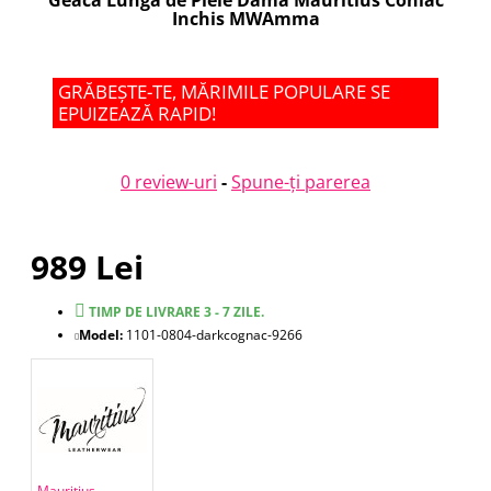
Geaca Lunga de Piele Dama Mauritius Coniac
Inchis MWAmma
GRĂBEȘTE-TE, MĂRIMILE POPULARE SE
EPUIZEAZĂ RAPID!
0 review-uri
-
Spune-ţi parerea
989 Lei
TIMP DE LIVRARE 3 - 7 ZILE.
Model:
1101-0804-darkcognac-9266
Mauritius