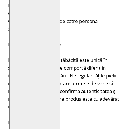
Nasture la mâneci
Croială: Regular Fit
Curățare: Spălare doar de către personal
specializat
PIELE NATURALĂ: 100%
Fiecare bucată de piele tăbăcită este unică în
structură, grosimea și se comportă diferit în
timpul vopsirii și procesării. Neregularitățile pielii,
cum ar fi petele pigmentare, urmele de vene și
mușcăturile de insecte confirmă autenticitatea și
naturalețea pielii. Fiecare produs este cu adevărat
unic.
DURABILITATE