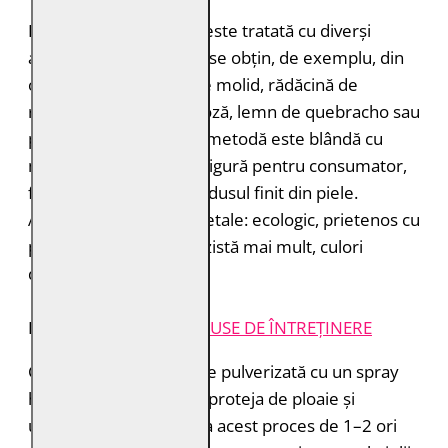
Pielea tăbăcită vegetal este tratată cu diverși
agenți de tăbăcire care se obțin, de exemplu, din
coajă de stejar, coajă de molid, rădăcină de
rubarbă, coajă de mimoză, lemn de quebracho sau
păstăi de tara. Această metodă este blândă cu
mediul înconjurător și sigură pentru consumator,
fără a lăsa toxine în produsul finit din piele.
Avantajele tăbăcirii vegetale: ecologic, prietenos cu
pielea, miros plăcut, rezistă mai mult, culori
deosebite.
INSTRUCȚIUNI ȘI
PRODUSE DE ÎNTREȚINERE
Cămașa de piele trebuie pulverizată cu un spray
hidroizolant pentru a o proteja de ploaie și
umiditate. Puteți repeta acest proces de 1–2 ori