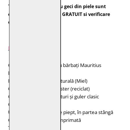
Toate comenzile pentru geci din piele sunt
expediate cu transport GRATUIT si verificare
colet.
DESCRIERE PRODUS
Cămașă de piele pentru bărbați Mauritius
Brand: Mauritius
Material: 100% piele naturală (Miel)
Căptușeală: 100% poliester (reciclat)
Cămașă de piele cu nasturi și guler clasic
Cusături decorative
Un buzunar orizontal pe piept, în partea stângă
Căptușeală interioară imprimată
Tiv rotunjit