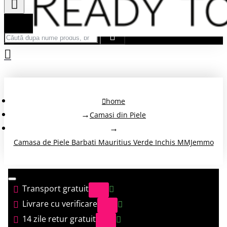
Căută după nume produs, brand...
home
Camasi din Piele
Camasa de Piele Barbati Mauritius Verde Inchis MMJemmo
Transport gratuit
Livrare cu verificare
14 zile retur gratuit