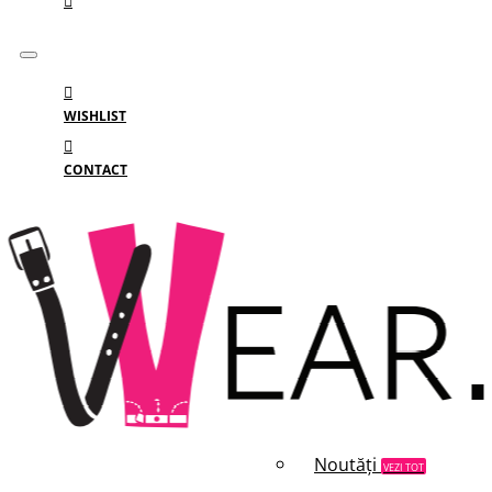
WISHLIST
CONTACT
Meniu
MENIU
Categorii
Branduri
Reduceri
Noutăți
VEZI TOT