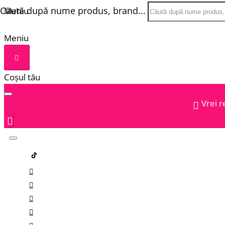
Căută după nume produs, brand...
Meniu
Meniu
Coșul tău
Vrei r