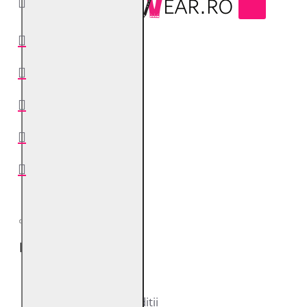
0741400294
Facebook
Instagram
YouTube
Twitter
Informații
Despre noi
Termeni și condiții