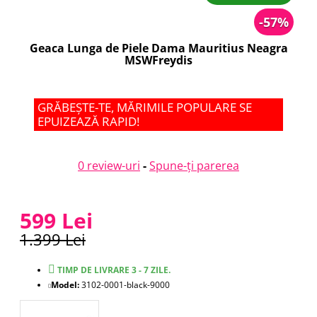
-57%
Geaca Lunga de Piele Dama Mauritius Neagra
MSWFreydis
GRĂBEȘTE-TE, MĂRIMILE POPULARE SE
EPUIZEAZĂ RAPID!
0 review-uri
-
Spune-ţi parerea
599 Lei
1.399 Lei
TIMP DE LIVRARE 3 - 7 ZILE.
Model:
3102-0001-black-9000