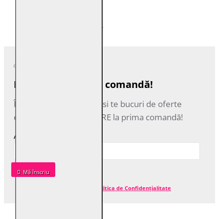
Returnează
Utilizare Cookie
Reducere la prima comandă!
Înscrie-te la newsletter si te bucuri de oferte
exclusive si de REDUCERE la prima comandă!
Adresa de email
Mă‎ înscriu
Am citit şi sunt de acord cu
Politica de Confidențialitate