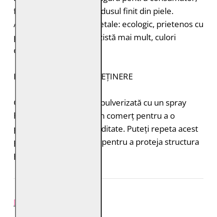
fără a lăsa toxine în produsul finit din piele.
Avantajele tăbăcirii vegetale: ecologic, prietenos cu
pielea, miros plăcut, rezistă mai mult, culori
deosebite.
INSTRUCȚIUNI DE ÎNTREȚINERE
Geaca de piele trebuie pulverizată cu un spray
hidroizolant disponibil în comerț pentru a o
proteja de ploaie și umiditate. Puteți repeta acest
proces de 1-2 ori pe an pentru a proteja structura
pielii.
REVIEW-URI