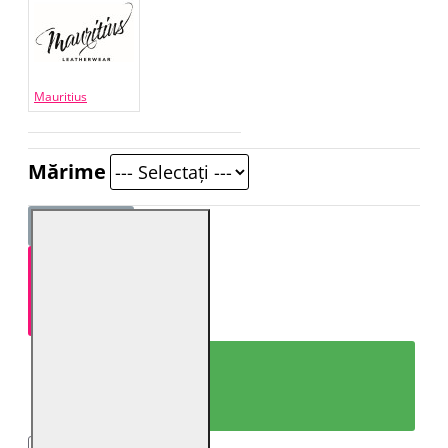
Mauritius
Mărime
ADAUGĂ ÎN COŞ
CUMPARĂ ACUM!