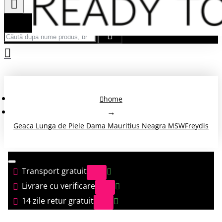
Căută după nume produs, brand...
home
Geaca Lunga de Piele Dama Mauritius Neagra MSWFreydis
Transport gratuit
Livrare cu verificare
14 zile retur gratuit