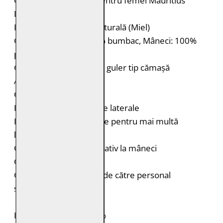
Geacă lungă de piele pentru femei Mauritius
Brand: Mauritius
Material: 100% piele naturală (Miel)
Căptușeală: Corp: 100% bumbac, Mâneci: 100%
poliester (reciclat)
Geacă lungă de piele cu guler tip cămașă
Aspect de trench
Cordon în talie
Două buzunare verticale laterale
Fantă în partea din spate pentru mai multă
libertate de mișcare
Curea cu nasture decorativ la mâneci
Croială: Regular Fit
Curățare: Spălare doar de către personal
specializat
PIELE NATURALĂ: 100%