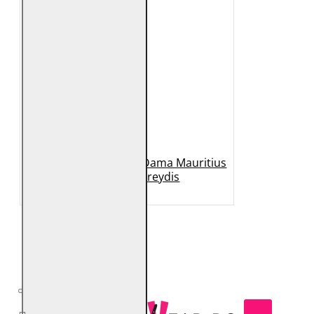
Geaca Lunga de Piele Dama Mauritius
Neagra MSWFreydis
1.399 Lei
599 Lei