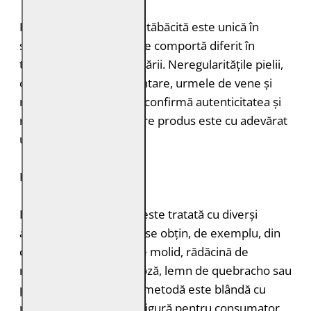
Fiecare bucată de piele tăbăcită este unică în
structură, grosimea și se comportă diferit în
timpul vopsirii și procesării. Neregularitățile pielii,
cum ar fi petele pigmentare, urmele de vene și
mușcăturile de insecte confirmă autenticitatea și
naturalețea pielii. Fiecare produs este cu adevărat
unic.
DURABILITATE
Pielea tăbăcită vegetal este tratată cu diverși
agenți de tăbăcire care se obțin, de exemplu, din
coajă de stejar, coajă de molid, rădăcină de
rubarbă, coajă de mimoză, lemn de quebracho sau
păstăi de tara. Această metodă este blândă cu
mediul înconjurător și sigură pentru consumator,