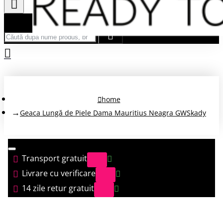
Căută după nume produs, brand...
home
Geaca Lungă de Piele Dama Mauritius Neagra GWSkady
Transport gratuit
Livrare cu verificare
14 zile retur gratuit