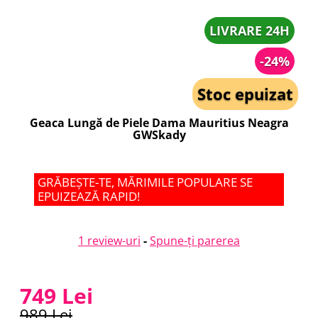
LIVRARE 24H
-24%
Stoc epuizat
Geaca Lungă de Piele Dama Mauritius Neagra
GWSkady
GRĂBEȘTE-TE, MĂRIMILE POPULARE SE
EPUIZEAZĂ RAPID!
1 review-uri
-
Spune-ţi parerea
749 Lei
989 Lei