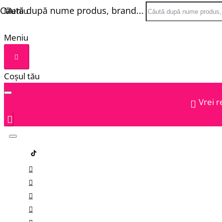
Căută după nume produs, brand...
Meniu
Meniu
Coșul tău
Vrei r