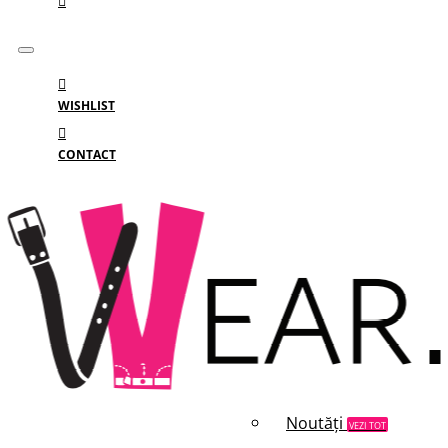
WISHLIST
CONTACT
Meniu
MENIU
Categorii
Branduri
Reduceri
Noutăți
VEZI TOT