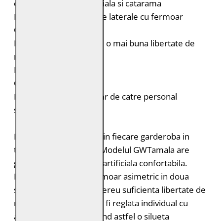
cu rever cu blana artificiala si catarama
Doua buzunare verticale laterale cu fermoar
Curea in talie
Fermoar scurtat pentru o mai buna libertate de
miscare
Fermoar la maneci
Croiala: Regular Fit
Intretinere: Spalare doar de catre personal
specializat
Paltoanele se regasesc in fiecare garderoba in
timpul sezonului rece. Modelul GWTamala are
guler cu rever cu blana artificiala confortabila.
Haina se inchide cu fermoar asimetric in doua
sensuri, care asigura mereu suficienta libertate de
miscare. Latimea poate fi reglata individual cu
ajutorul curelei, subliniind astfel o silueta