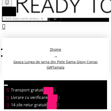
Căută după nume produs, brand...
home
Geaca Lunga de Iarna din Piele Dama Gipsy Coniac
GWTamala
Transport gratuit
Livrare cu verificare
14 zile retur gratuit