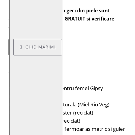
Toate comenzile pentru geci din piele sunt
expediate cu transport GRATUIT si verificare
colet.
GHID MĂRIMI
DESCRIERE PRODUS
Geaca lunga de piele pentru femei Gipsy
Brand: Gipsy
Material: 100% piele naturala (Miel Rio Veg)
Captuseala: 100% poliester (reciclat)
Guler: 100% poliester (reciclat)
Geaca lunga de piele cu fermoar asimetric si guler