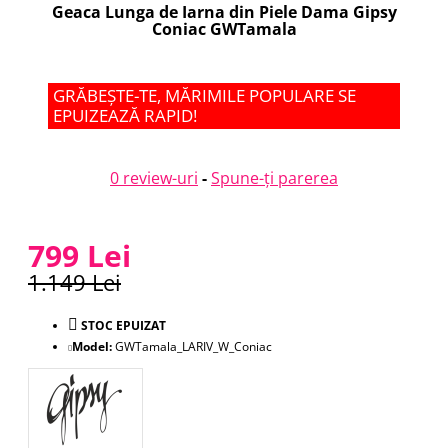
Geaca Lunga de Iarna din Piele Dama Gipsy
Coniac GWTamala
GRĂBEȘTE-TE, MĂRIMILE POPULARE SE
EPUIZEAZĂ RAPID!
0 review-uri
-
Spune-ţi parerea
799 Lei
1.149 Lei
STOC EPUIZAT
Model:
GWTamala_LARIV_W_Coniac