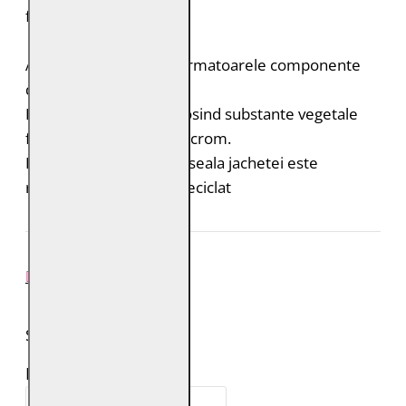
frumoasa.
Acest produs contine urmatoarele componente
durabile:
Pielea este tabacita folosind substante vegetale
fara adaos de saruri de crom.
Poliester reciclat: captuseala jachetei este
realizata din poliester reciclat
REVIEW-URI
SPUNE-ŢI PAREREA
Numele tău: