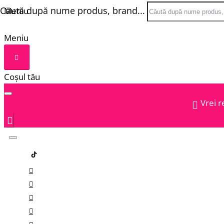
Căută după nume produs, brand...
Meniu
Meniu
Coșul tău
Vrei r