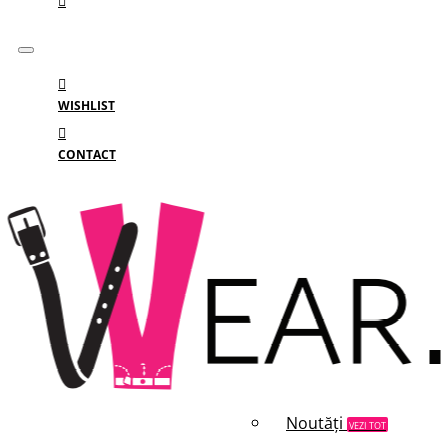
WISHLIST
CONTACT
Meniu
MENIU
Categorii
Branduri
Reduceri
Noutăți
VEZI TOT