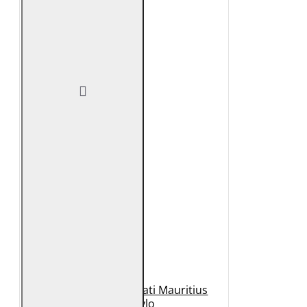
Geaca de Piele Barbati Mauritius
Neagra Rylo