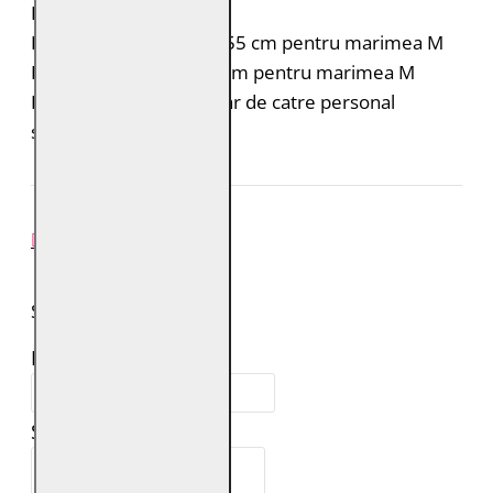
Fit: Regular Fit
Dimensiunea spatelui: 55 cm pentru marimea M
Lungimea manecii: 63 cm pentru marimea M
Intretinere: Spalare doar de catre personal
specializat
REVIEW-URI
SPUNE-ŢI PAREREA
Numele tău:
Scrie review: