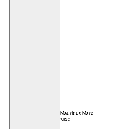
Geaca de Piele Barbati Mauritius Maro
Inchis MMCruise
989 Lei
789 Lei