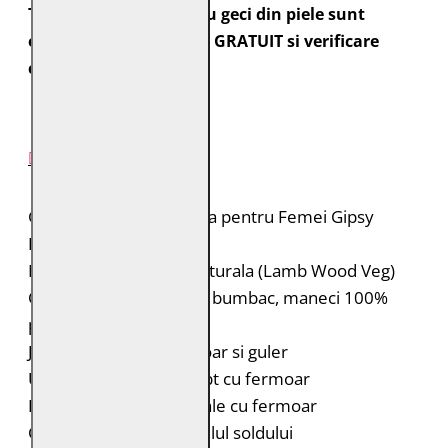
Toate comenzile pentru geci din piele sunt
expediate cu transport GRATUIT si verificare
colet.
DESCRIERE PRODUS
Geaca din Piele Naturala pentru Femei Gipsy
Brand: Gipsy
Material: 100% piele naturala (Lamb Wood Veg)
Captuseala: Corp 100% bumbac, maneci 100%
poliester
Jacheta scurta cu fermoar si guler
Un buzunar oblic la piept cu fermoar
Doua buzunare diagonale cu fermoar
Curea detasabila la nivelul soldului