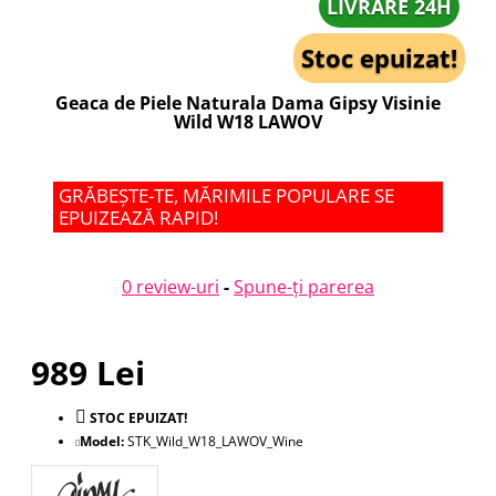
LIVRARE 24H
Stoc epuizat!
Geaca de Piele Naturala Dama Gipsy Visinie
Wild W18 LAWOV
GRĂBEȘTE-TE, MĂRIMILE POPULARE SE
EPUIZEAZĂ RAPID!
0 review-uri
-
Spune-ţi parerea
989 Lei
STOC EPUIZAT!
Model:
STK_Wild_W18_LAWOV_Wine