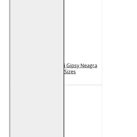
Geaca de Piele Barbati Gipsy Neagra
GBDerry Big Sizes
889 Lei
399 Lei