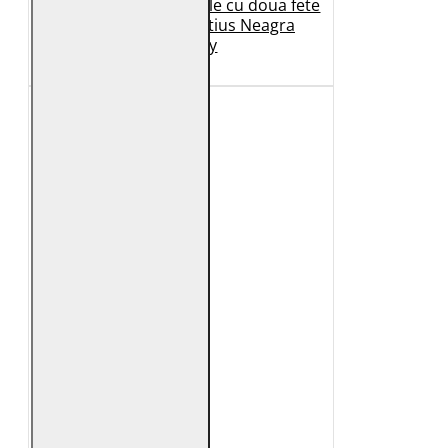
Geaca de Iarna din Piele cu doua fete
Dama 2.0 by Mauritius Neagra
G2WDilay
1.149 Lei
699 Lei