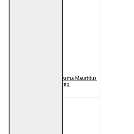
Geaca Lunga de Piele Dama Mauritius
Bej GWMargo
1.149 Lei
449 Lei