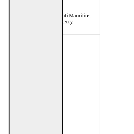
Geaca de Piele Barbati Mauritius
Neagra GBDerry
989 Lei