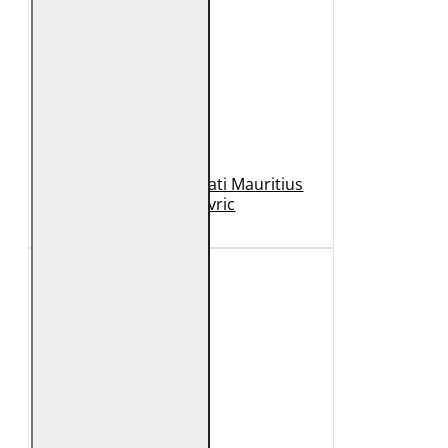
Geaca de Piele Barbati Mauritius
Neagra Mavric
1.099 Lei