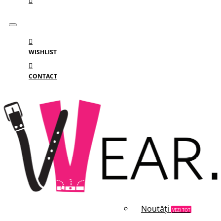
WISHLIST
CONTACT
Meniu
MENIU
Categorii
Branduri
Reduceri
Noutăți
VEZI TOT