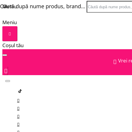
Căută după nume produs, brand...
Meniu
Meniu
Coșul tău
Vrei r