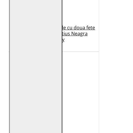
Geaca de Iarna din Piele cu doua fete
Dama 2.0 by Mauritius Neagra
G2WDilay
1.149 Lei
599 Lei