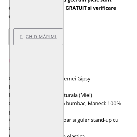
expediate cu transport GRATUIT si verificare
colet.
GHID MĂRIMI
DESCRIERE PRODUS
Geaca de piele pentru femei Gipsy
Brand: Gipsy
Material: 100% piele naturala (Miel)
Captuseala: Corp: 100% bumbac, Maneci: 100%
poliester
Geaca de piele cu fermoar si guler stand-up cu
capsa
Insertii laterale din piele elastica