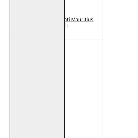
Geaca de Piele Barbati Mauritius
Neagra Rylo
989 Lei