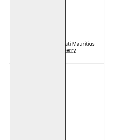
Geaca de Piele Barbati Mauritius
Neagra GBDerry
989 Lei