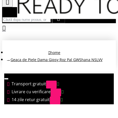
Căută după nume produs, brand...
home
Geaca de Piele Dama Gipsy Roz Pal GWShana NSLVV
Transport gratuit
Livrare cu verificare
14 zile retur gratuit