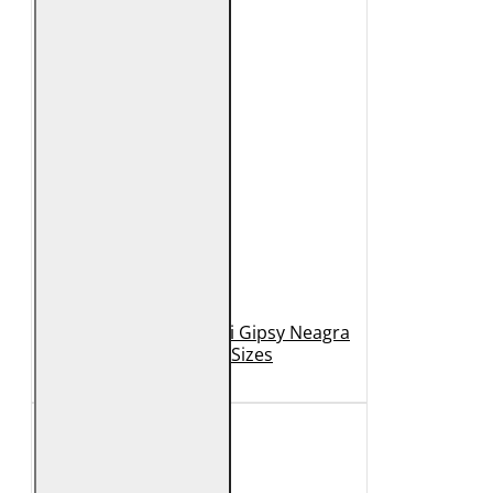
Geaca de Piele Barbati Gipsy Neagra
GBDerry Big Sizes
889 Lei
399 Lei