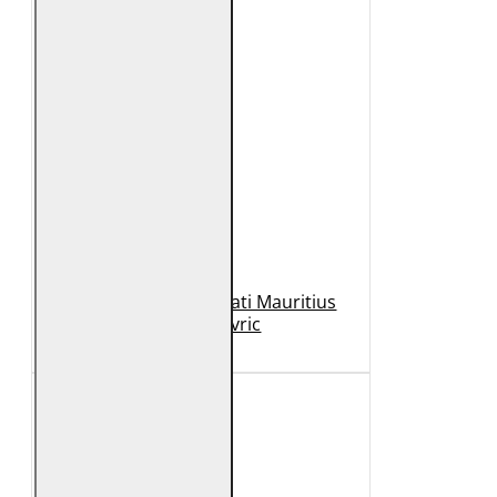
Geaca de Piele Barbati Mauritius
Neagra Mavric
1.099 Lei