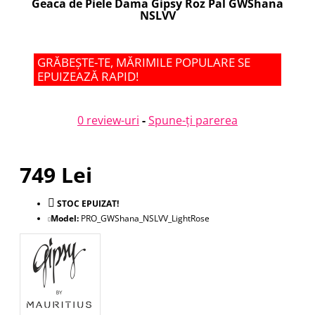
Geaca de Piele Dama Gipsy Roz Pal GWShana
NSLVV
GRĂBEȘTE-TE, MĂRIMILE POPULARE SE
EPUIZEAZĂ RAPID!
0 review-uri
-
Spune-ţi parerea
749 Lei
STOC EPUIZAT!
Model:
PRO_GWShana_NSLVV_LightRose