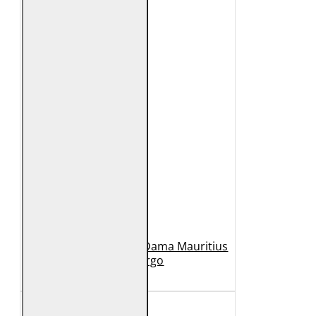
Geaca Lunga de Piele Dama Mauritius
Bej GWMargo
1.149 Lei
449 Lei