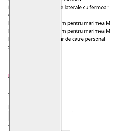
Doua buzunare verticale laterale cu fermoar
Croiala: Regular Fit
Lungimea spatelui: 54 cm pentru marimea M
Lungimea manecii: 63 cm pentru marimea M
Intretinere: Spalare doar de catre personal
specializat
REVIEW-URI
SPUNE-ŢI PAREREA
Numele tău:
Scrie review: