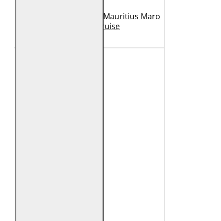
Geaca de Piele Barbati Mauritius Maro
Inchis MMCruise
989 Lei
789 Lei