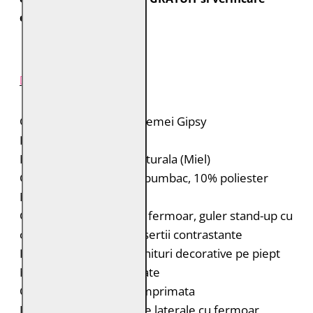
colet.
DESCRIERE PRODUS
Geaca de piele pentru femei Gipsy
Brand: Gipsy
Material: 100% piele naturala (Miel)
Captuseala: Corp: 90% bumbac, 10% poliester
Maneci: 100% poliester
Geaca de piele biker cu fermoar, guler stand-up cu
catarama reglabila si insertii contrastante
Patch-uri in stil racer si nituri decorative pe piept
Nituri decorative pe spate
Captuseala interioara imprimata
Doua buzunare verticale laterale cu fermoar