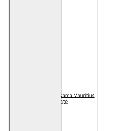
Geaca Lunga de Piele Dama Mauritius
Bej GWMargo
1.149 Lei
449 Lei