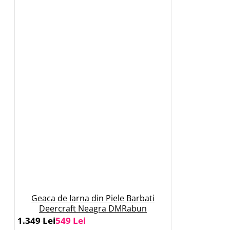
Geaca de Iarna din Piele Barbati
Deercraft Neagra DMRabun
1.349 Lei
549 Lei