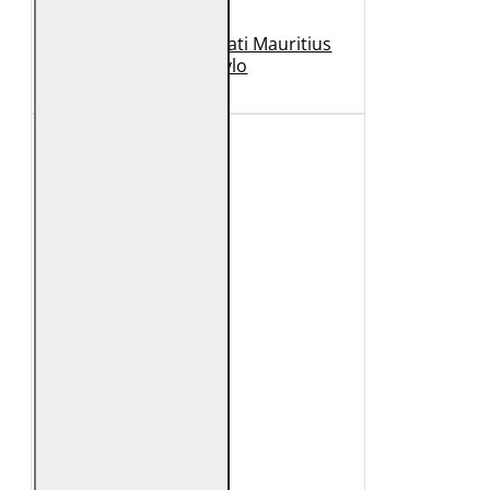
Geaca de Piele Barbati Mauritius
Neagra Rylo
989 Lei