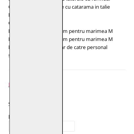
Curele laterale reglabile cu catarama in talie
Fermoar la maneci
Croiala: Regular Fit
Lungimea spatelui: 54 cm pentru marimea M
Lungimea manecii: 63 cm pentru marimea M
Intretinere: Spalare doar de catre personal
specializat
REVIEW-URI
SPUNE-ŢI PAREREA
Numele tău: