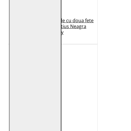
Geaca de Iarna din Piele cu doua fete
Dama 2.0 by Mauritius Neagra
G2WDilay
1.149 Lei
699 Lei