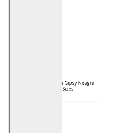
Geaca de Piele Barbati Gipsy Neagra
GBDerry Big Sizes
889 Lei
399 Lei