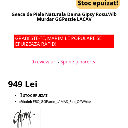
Stoc epuizat!
Geaca de Piele Naturala Dama Gipsy Rosu/Alb
Murdar GGPattie LACAV
GRĂBEȘTE-TE, MĂRIMILE POPULARE SE
EPUIZEAZĂ RAPID!
0 review-uri
-
Spune-ţi parerea
949 Lei
STOC EPUIZAT!
Model:
PRO_GGPattie_LAMAS_Red_OffWhite