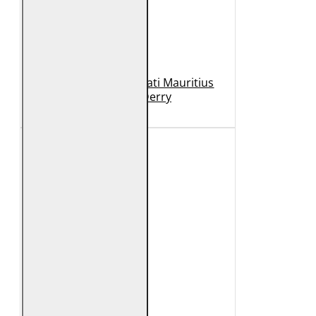
Geaca de Piele Barbati Mauritius
Neagra GBDerry
989 Lei