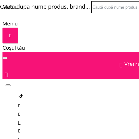
Căută după nume produs, brand...
Meniu
Meniu
Coșul tău
Vrei r