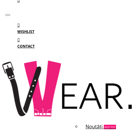
WISHLIST
CONTACT
Meniu
MENIU
Categorii
Branduri
Reduceri
Noutăți
VEZI TOT