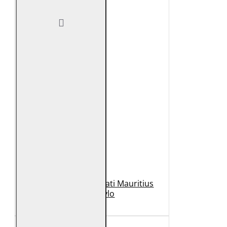
Geaca de Piele Barbati Mauritius
Neagra Rylo
989 Lei