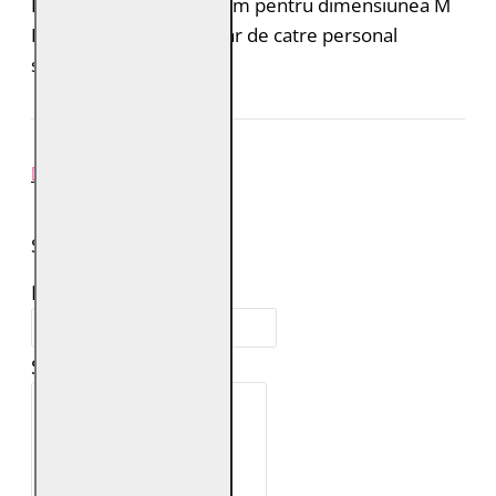
Lungimea mânecii: 63 cm pentru dimensiunea M
Intretinere: Spalare doar de catre personal
specializat
REVIEW-URI
SPUNE-ŢI PAREREA
Numele tău:
Scrie review: