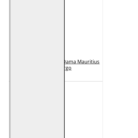
Geaca Lunga de Piele Dama Mauritius
Bej GWMargo
1.149 Lei
449 Lei