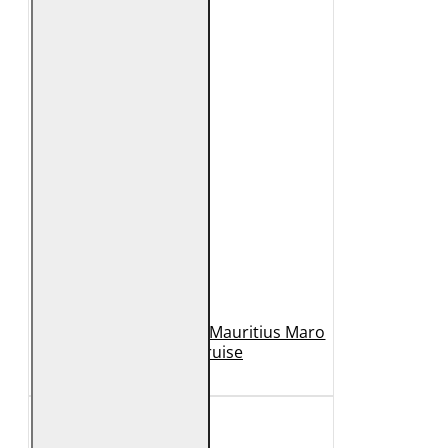
Geaca de Piele Barbati Mauritius Maro
Inchis MMCruise
989 Lei
789 Lei