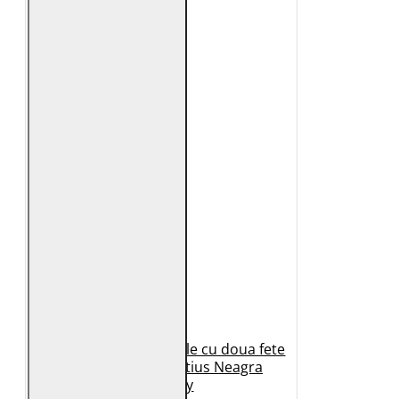
Geaca de Iarna din Piele cu doua fete
Dama 2.0 by Mauritius Neagra
G2WDilay