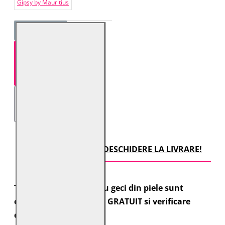
Gipsy by Mauritius
STOC EPUIZAT!
TRANSPORT CU DESCHIDERE LA LIVRARE!
Toate comenzile pentru geci din piele sunt
expediate cu transport GRATUIT si verificare
colet.