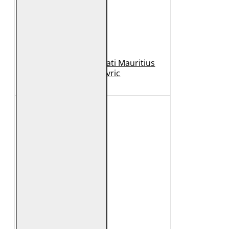
Geaca de Piele Barbati Mauritius
Neagra Mavric
1.099 Lei