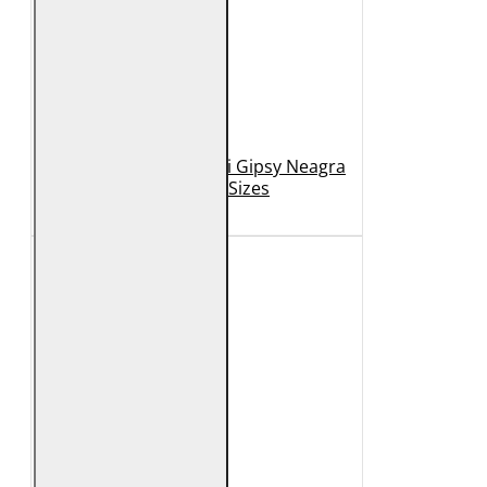
Geaca de Piele Barbati Gipsy Neagra
GBDerry Big Sizes
889 Lei
399 Lei