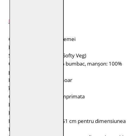
DESCRIERE PRODUS
Geaca de piele pentru femei
Brand: Gipsy
Suprafață: piele 100% (Softy Veg)
Căptușeală: Corp: 100% bumbac, manșon: 100%
poliester
Două buzunare cu fermoar
închidere cu fermoar
Captuseala interioara imprimata
Fit: Regular Fit
Lungime: scurta
Dimensiunea spatelui: 51 cm pentru dimensiunea
M