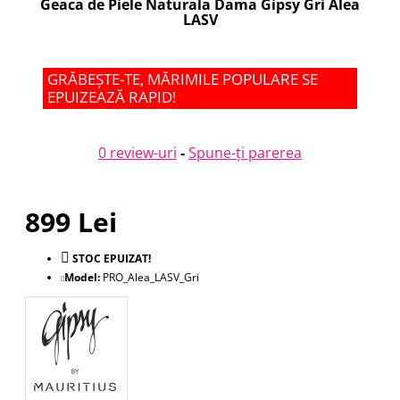
Geaca de Piele Naturala Dama Gipsy Gri Alea
LASV
GRĂBEȘTE-TE, MĂRIMILE POPULARE SE
EPUIZEAZĂ RAPID!
0 review-uri
-
Spune-ţi parerea
899 Lei
STOC EPUIZAT!
Model:
PRO_Alea_LASV_Gri