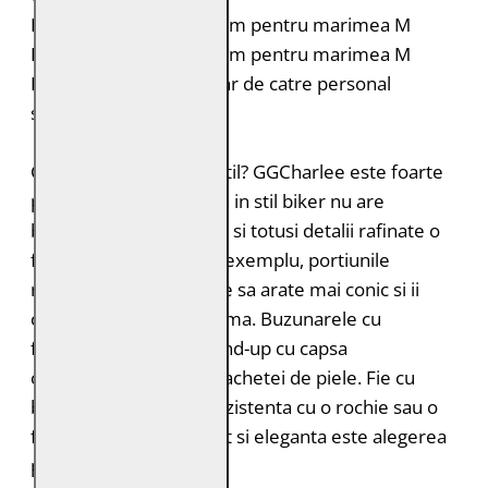
Lungimea spatelui: 54 cm pentru marimea M
Lungimea manecii: 63 cm pentru marimea M
Intretinere: Spalare doar de catre personal
specializat
Cautati un model versatil? GGCharlee este foarte
popular. Jacheta purista in stil biker nu are
buzunare suplimentare si totusi detalii rafinate o
fac sa straluceasca. De exemplu, portiunile
matlasate fac ca spatele sa arate mai conic si ii
confera o potrivire optima. Buzunarele cu
fermoare si gulerul stand-up cu capsa
completeaza designul jachetei de piele. Fie cu
blugi sau ca piesa de rezistenta cu o rochie sau o
fusta, geaca biker, sport si eleganta este alegerea
potrivita.