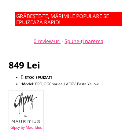
GRĂBEȘTE-TE, MĂRIMILE POPULARE SE
EPUIZEAZĂ RAPID!
0 review-uri
-
Spune-ţi parerea
849 Lei
STOC EPUIZAT!
Model:
PRO_GGCharlee_LAORV_PastelYellow
Gipsy by Mauritius