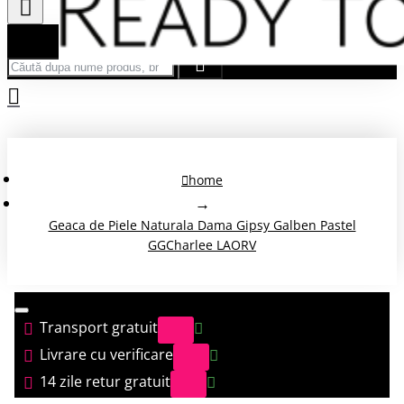
Căută după nume produs, brand...
home
Geaca de Piele Naturala Dama Gipsy Galben Pastel
GGCharlee LAORV
Transport gratuit
Livrare cu verificare
14 zile retur gratuit