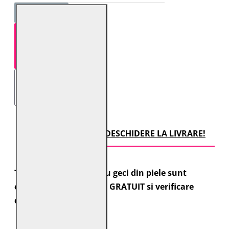
STOC EPUIZAT!
TRANSPORT CU DESCHIDERE LA LIVRARE!
Toate comenzile pentru geci din piele sunt
expediate cu transport GRATUIT si verificare
colet.