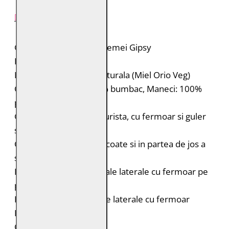
DESCRIERE PRODUS
Geaca de piele pentru femei Gipsy
Brand: Gipsy
Material: 100% piele naturala (Miel Orio Veg)
Captuseala: Corp: 100% bumbac, Maneci: 100%
poliester
Geaca de piele biker, purista, cu fermoar si guler
stand-up cu capsa
Cusaturi decorative pe coate si in partea de jos a
spatelui
Doua buzunare orizontale laterale cu fermoar pe
piept
Doua buzunare verticale laterale cu fermoar
Fermoar la maneci
Croiala: Regular Fit