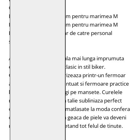
Croiala: Regular Fit
Lungimea spatelui: 54 cm pentru marimea M
Lungimea manecii: 63 cm pentru marimea M
Intretinere: Spalare doar de catre personal
specializat
Aceasta jacheta cu croiala mai lunga imprumuta
elemente din modelul clasic in stil biker.
GWAdvance se caracterizeaza printr-un fermoar
asimetric, un guler accentuat si fermoare practice
la buzunare si extra lungi pe mansete. Curelele
reglabile cu catarama in talie subliniaza perfect
orice silueta. Portiunile matlasate la moda confera
o nota speciala. Aceasta geaca de piele va deveni
rapid favorita ta, completand tot felul de tinute.