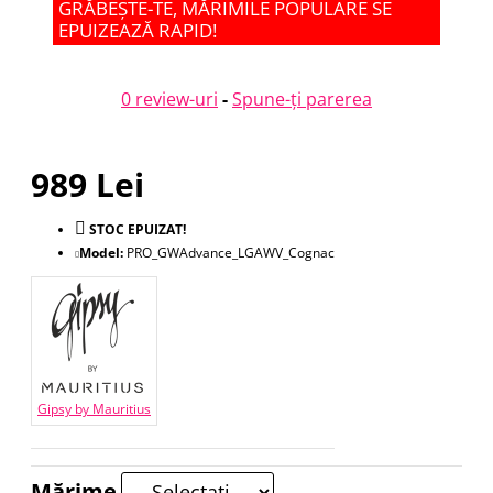
GRĂBEȘTE-TE, MĂRIMILE POPULARE SE
EPUIZEAZĂ RAPID!
0 review-uri
-
Spune-ţi parerea
989 Lei
STOC EPUIZAT!
Model:
PRO_GWAdvance_LGAWV_Cognac
Gipsy by Mauritius
Mărime