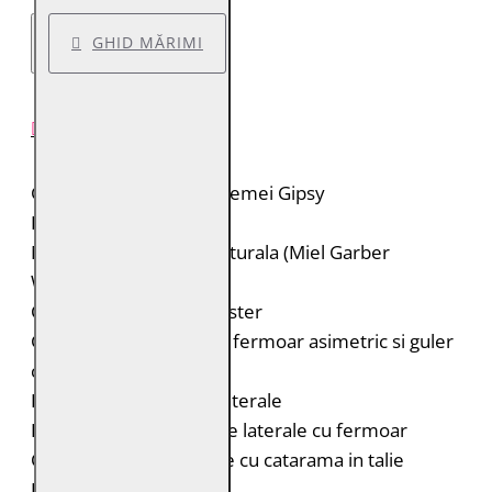
GHID MĂRIMI
DESCRIERE PRODUS
Geaca de piele pentru femei Gipsy
Brand: Gipsy
Material: 100% piele naturala (Miel Garber
Washed Veg)
Captuseala: 100% poliester
Geaca de piele biker cu fermoar asimetric si guler
cu rever
Portiuni matlasate pe laterale
Doua buzunare verticale laterale cu fermoar
Curele laterale reglabile cu catarama in talie
Fermoar la maneci