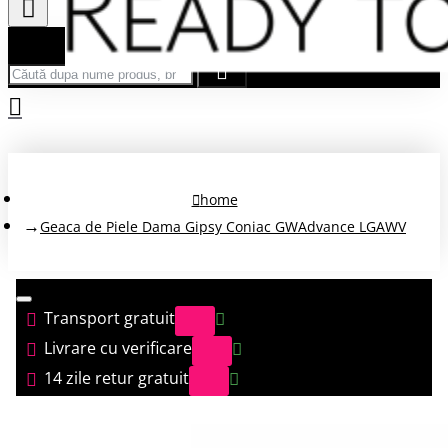
Căută după nume produs, brand...
home
Geaca de Piele Dama Gipsy Coniac GWAdvance LGAWV
Transport gratuit
Livrare cu verificare
14 zile retur gratuit