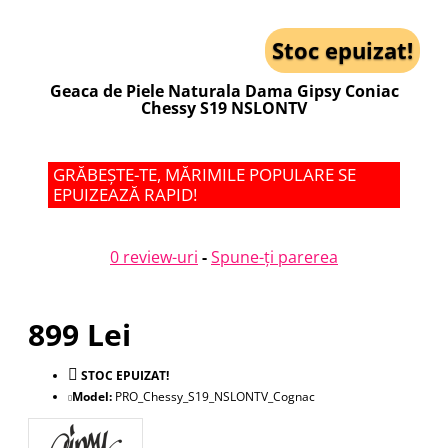
Stoc epuizat!
Geaca de Piele Naturala Dama Gipsy Coniac
Chessy S19 NSLONTV
GRĂBEȘTE-TE, MĂRIMILE POPULARE SE
EPUIZEAZĂ RAPID!
0 review-uri
-
Spune-ţi parerea
899 Lei
STOC EPUIZAT!
Model:
PRO_Chessy_S19_NSLONTV_Cognac