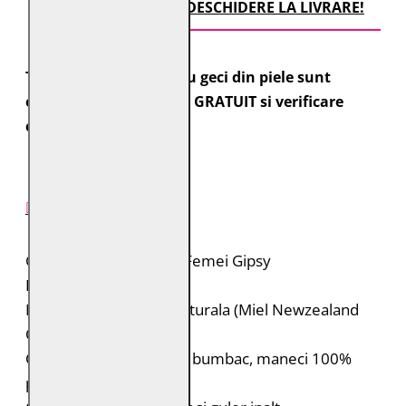
TRANSPORT CU DESCHIDERE LA LIVRARE!
Toate comenzile pentru geci din piele sunt
expediate cu transport GRATUIT si verificare
colet.
DESCRIERE PRODUS
Geaca de piele pentru Femei Gipsy
Brand: Gipsy
Material: 100% piele naturala (Miel Newzealand
Ontario Veg)
Captuseala: Corp 100% bumbac, maneci 100%
poliester