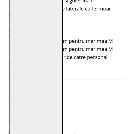
Geaca Biker cu fermoar si guler inalt
Doua buzunare verticale laterale cu fermoar
ascuns
Fermoar la maneci
Croiala: Regular Fit
Lungimea spatelui: 54 cm pentru marimea M
Lungimea manecii: 63 cm pentru marimea M
Intretinere: Spalare doar de catre personal
specializat
REVIEW-URI
SPUNE-ŢI PAREREA
Numele tău: