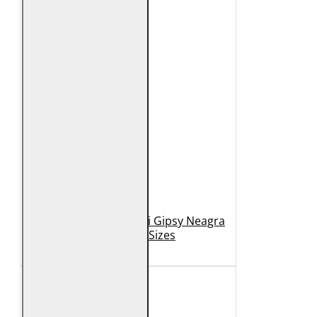
Geaca de Piele Barbati Gipsy Neagra
GBDerry Big Sizes
889 Lei
399 Lei