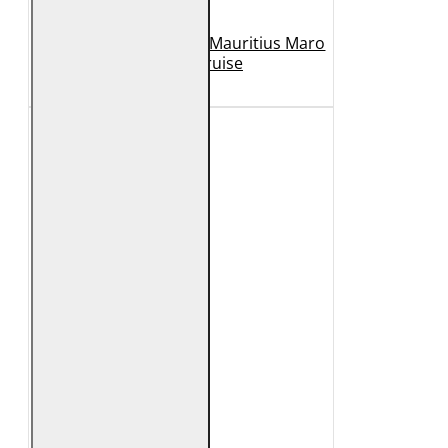
Geaca de Piele Barbati Mauritius Maro
Inchis MMCruise
989 Lei
789 Lei