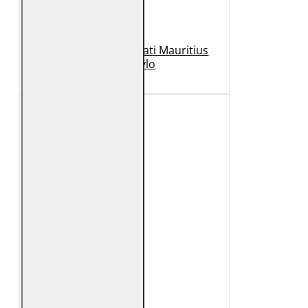
Geaca de Piele Barbati Mauritius
Neagra Rylo
989 Lei