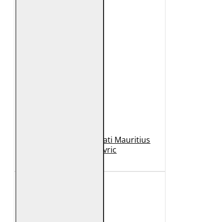
Geaca de Piele Barbati Mauritius
Neagra Mavric
1.099 Lei