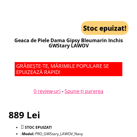
Stoc epuizat!
Geaca de Piele Dama Gipsy Bleumarin Inchis
GWStary LAWOV
GRĂBEȘTE-TE, MĂRIMILE POPULARE SE
EPUIZEAZĂ RAPID!
0 review-uri
-
Spune-ţi parerea
889 Lei
STOC EPUIZAT!
Model:
PRO_GWStary_LAWOV_Navy