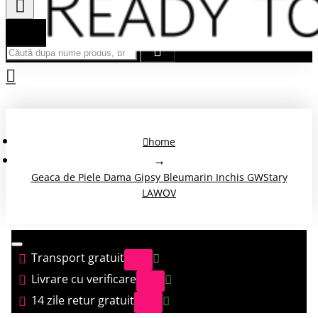
Căută după nume produs, brand...
home
Geaca de Piele Dama Gipsy Bleumarin Inchis GWStary
LAWOV
Transport gratuit
Livrare cu verificare
14 zile retur gratuit