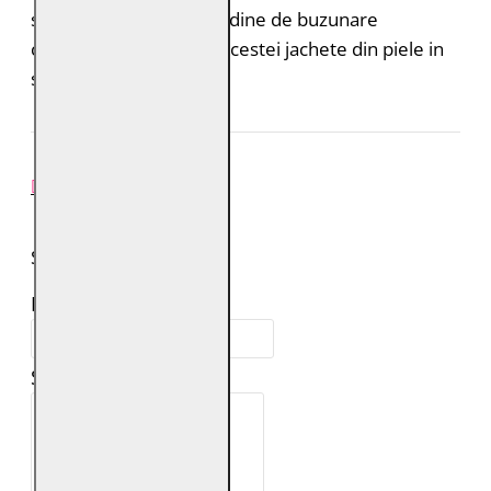
sunt practice. O multitudine de buzunare
completeaza designul acestei jachete din piele in
stil biker.
REVIEW-URI
SPUNE-ŢI PAREREA
Numele tău:
Scrie review: