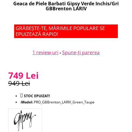
Geaca de Piele Barbati Gipsy Verde Inchis/Gri
GBBrenton LARIV
GRĂBEȘTE-TE, MĂRIMILE POPULARE SE
EPUIZEAZĂ RAPID!
1 review-uri
-
Spune-ţi parerea
749 Lei
949 Lei
STOC EPUIZAT!
Model:
PRO_GBBrenton_LARIV_Green_Taupe