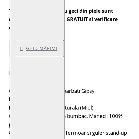
Toate comenzile pentru geci din piele sunt
expediate cu transport GRATUIT si verificare
colet.
GHID MĂRIMI
DESCRIERE PRODUS
Geaca de piele pentru barbati Gipsy
Brand: Gipsy
Material: 100% piele naturala (Miel)
Captuseala: Corp: 100% bumbac, Maneci: 100%
poliester
Geaca de piele biker cu fermoar si guler stand-up