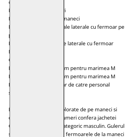
cu catarama
Detalii in relief pe umeri
Dungi contrastante pe maneci
Doua buzunare orizontale laterale cu fermoar pe
piept
Doua buzunare verticale laterale cu fermoar
Fermoar la maneci
Croiala: Regular Fit
Lungimea spatelui: 64 cm pentru marimea M
Lungimea manecii: 68 cm pentru marimea M
Intretinere: Spalare doar de catre personal
specializat
Dungile contrastante colorate de pe maneci si
detaliile in relief de pe umeri confera jachetei
GBBrenton un aspect categoric masculin. Gulerul
stand-up cu catarama si fermoarele de la maneci