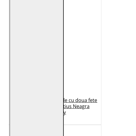
Geaca de Iarna din Piele cu doua fete
Dama 2.0 by Mauritius Neagra
G2WDilay
1.149 Lei
699 Lei