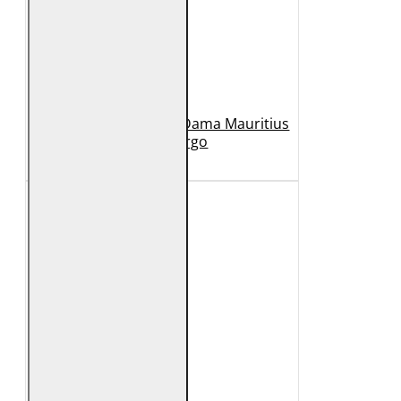
Geaca Lunga de Piele Dama Mauritius
Bej GWMargo
1.149 Lei
449 Lei