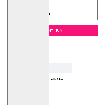
Acorda o nota:
Rău
Bun
CONTINUĂ
SPECIFICAŢII
Despre produs
Culoare
Negru, Verde, Alb Murdar