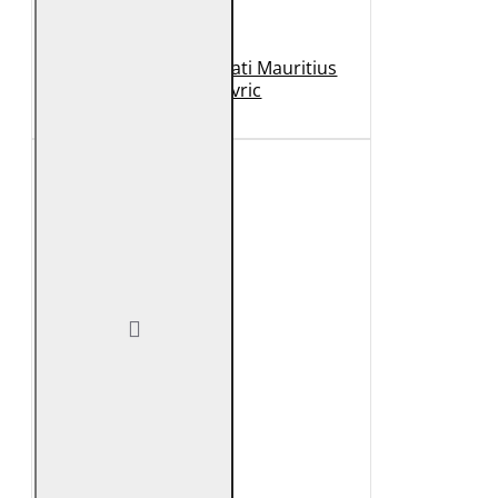
Geaca de Piele Barbati Mauritius
Neagra Mavric
1.099 Lei