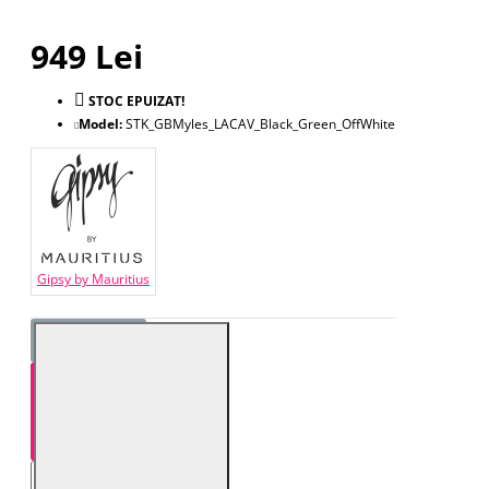
949 Lei
STOC EPUIZAT!
Model:
STK_GBMyles_LACAV_Black_Green_OffWhite
Gipsy by Mauritius
STOC EPUIZAT!