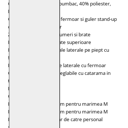
Captuseala: Corp: 60% bumbac, 40% poliester,
Maneci: 100% poliester
Geaca de piele biker cu fermoar si guler stand-up
cu catarama, in stil racer
Zone in doua tonuri pe umeri si brate
Patch-uri pe ambele brate superioare
Doua buzunare orizontale laterale pe piept cu
fermoar
Doua buzunare verticale laterale cu fermoar
Curele duble, laterale, reglabile cu catarama in
talie
Fermoar la maneci
Croiala: Regular Fit
Lungimea spatelui: 65 cm pentru marimea M
Lungimea manecii: 68 cm pentru marimea M
Intretinere: Spalare doar de catre personal
specializat