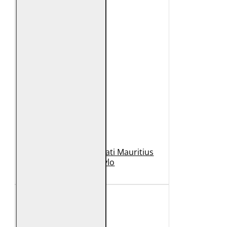
Geaca de Piele Barbati Mauritius
Neagra Rylo
989 Lei