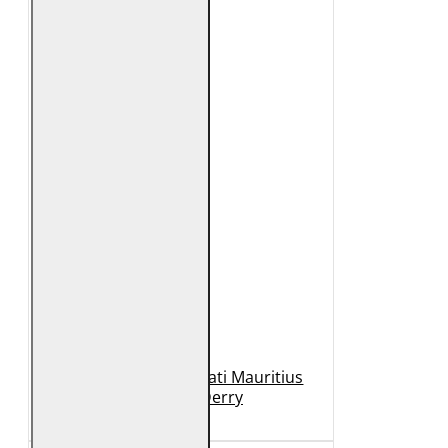
Geaca de Piele Barbati Mauritius
Neagra GBDerry
989 Lei