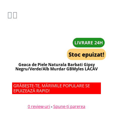
LIVRARE 24H
Stoc epuizat!
Geaca de Piele Naturala Barbati Gipsy
Negru/Verde/Alb Murdar GBMyles LACAV
GRĂBEȘTE-TE, MĂRIMILE POPULARE SE
EPUIZEAZĂ RAPID!
0 review-uri
-
Spune-ţi parerea