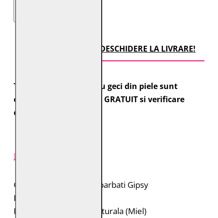
TRANSPORT CU DESCHIDERE LA LIVRARE!
Toate comenzile pentru geci din piele sunt
expediate cu transport GRATUIT si verificare
colet.
DESCRIERE PRODUS
Geaca de piele pentru barbati Gipsy
Brand: Gipsy
Material: 100% piele naturala (Miel)