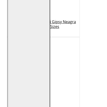
Geaca de Piele Barbati Gipsy Neagra
GBDerry Big Sizes
889 Lei
399 Lei