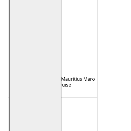
Geaca de Piele Barbati Mauritius Maro
Inchis MMCruise
989 Lei
789 Lei