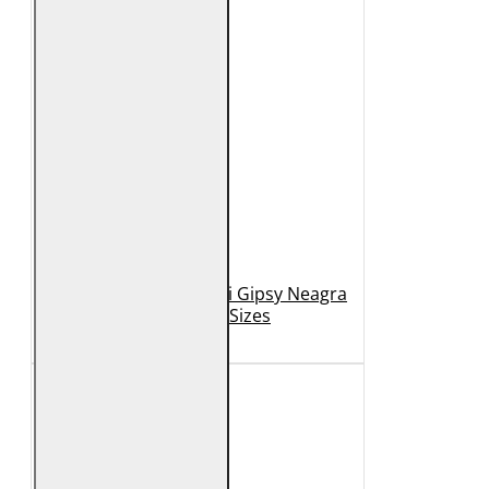
Geaca de Piele Barbati Gipsy Neagra
GBDerry Big Sizes
889 Lei
399 Lei