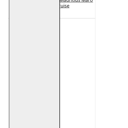
Geaca de Piele Barbati Mauritius Maro
Inchis MMCruise
989 Lei
789 Lei