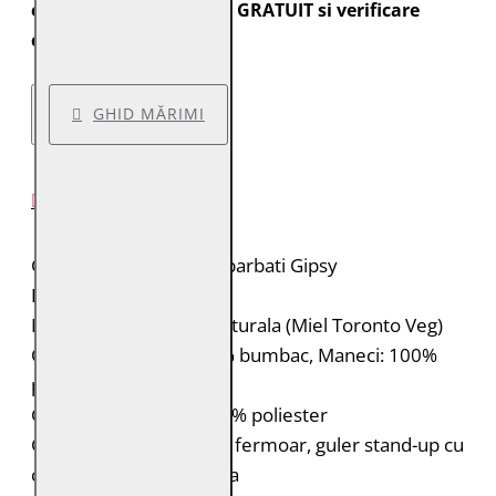
expediate cu transport GRATUIT si verificare
colet.
GHID MĂRIMI
DESCRIERE PRODUS
Geaca de piele pentru barbati Gipsy
Brand: Gipsy
Material: 100% piele naturala (Miel Toronto Veg)
Captuseala: Corp: 100% bumbac, Maneci: 100%
poliester
Gluga: 55% bumbac, 45% poliester
Geaca de piele biker cu fermoar, guler stand-up cu
capsa si gluga detasabila