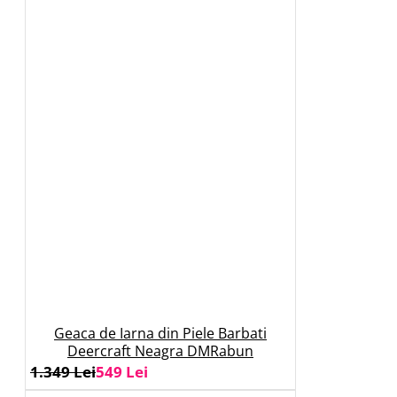
Geaca de Iarna din Piele Barbati
Deercraft Neagra DMRabun
1.349 Lei
549 Lei