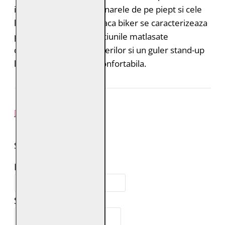
innorata. Pe langa buzunarele de pe piept si cele
laterale cu fermoar, geaca biker se caracterizeaza
prin detalii precum portiunile matlasate
decorative din zona umerilor si un guler stand-up
la moda. Croiala este confortabila.
REVIEW-URI
SPUNE-ŢI PAREREA
Numele tău:
Scrie review: