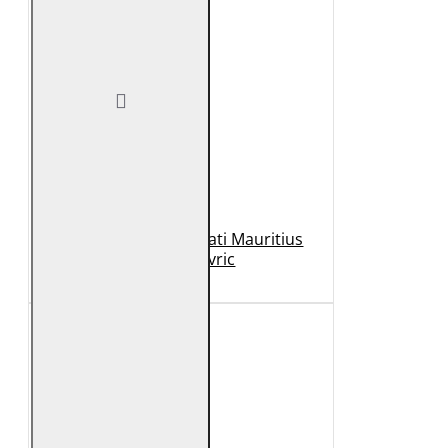
Geaca de Piele Barbati Mauritius
Neagra Mavric
1.099 Lei