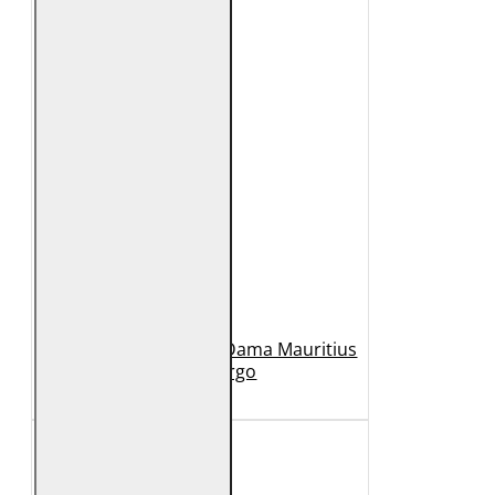
Geaca Lunga de Piele Dama Mauritius
Bej GWMargo
1.149 Lei
449 Lei