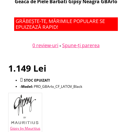
Geaca de Piele Barbati Gipsy Neagra GBArlo
GRĂBEȘTE-TE, MĂRIMILE POPULARE SE
EPUIZEAZĂ RAPID!
0 review-uri
-
Spune-ţi parerea
1.149 Lei
STOC EPUIZAT!
Model:
PRO_GBArlo_CF_LATOV_Black
Gipsy by Mauritius