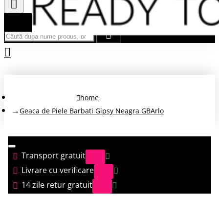
Căută după nume produs, brand...
home
Geaca de Piele Barbati Gipsy Neagra GBArlo
Transport gratuit
Livrare cu verificare
14 zile retur gratuit