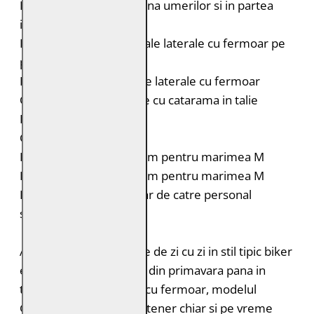
Portiuni matlasate in zona umerilor si in partea
inferioara a spatelui
Doua buzunare orizontale laterale cu fermoar pe
piept
Doua buzunare verticale laterale cu fermoar
Curele laterale reglabile cu catarama in talie
Fermoar la maneci
Croiala: Comfort Fit
Lungimea spatelui: 65 cm pentru marimea M
Lungimea manecii: 68 cm pentru marimea M
Intretinere: Spalare doar de catre personal
specializat
Aceasta jacheta de piele de zi cu zi in stil tipic biker
este companionul ideal din primavara pana in
toamna. Datorita glugii cu fermoar, modelul
GBArlo este un bun partener chiar si pe vreme