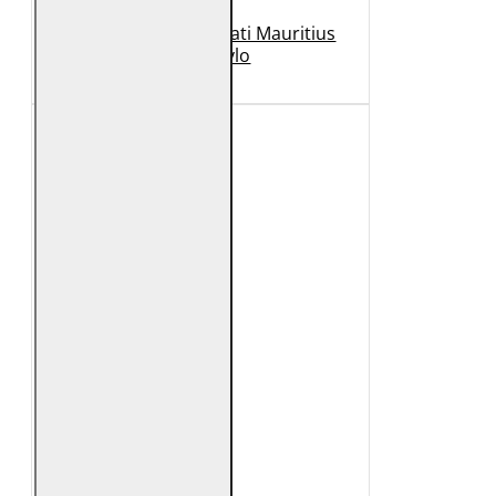
Geaca de Piele Barbati Mauritius
Neagra Rylo
989 Lei