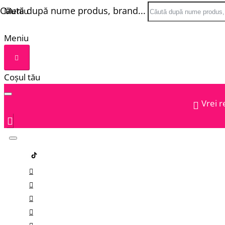
Căută după nume produs, brand...
Meniu
Meniu
Coșul tău
Vrei r