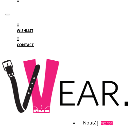
WISHLIST
CONTACT
Meniu
MENIU
Categorii
Branduri
Reduceri
Noutăți
VEZI TOT