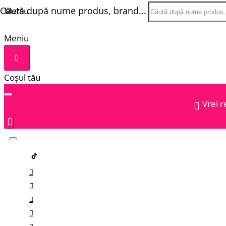
Căută după nume produs, brand...
Meniu
Meniu
Coșul tău
Vrei r