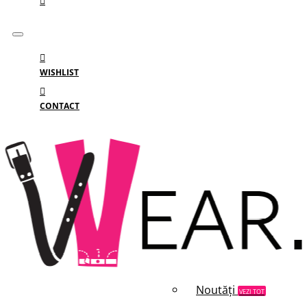
WISHLIST
CONTACT
Meniu
MENIU
Categorii
Branduri
Reduceri
Noutăți
VEZI TOT