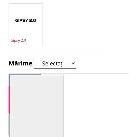
Gipsy 2.0
Mărime
STOC EPUIZAT!