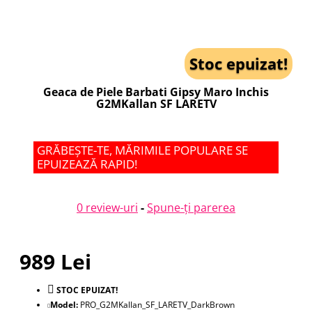
Stoc epuizat!
Geaca de Piele Barbati Gipsy Maro Inchis
G2MKallan SF LARETV
GRĂBEȘTE-TE, MĂRIMILE POPULARE SE
EPUIZEAZĂ RAPID!
0 review-uri
-
Spune-ţi parerea
989 Lei
STOC EPUIZAT!
Model:
PRO_G2MKallan_SF_LARETV_DarkBrown