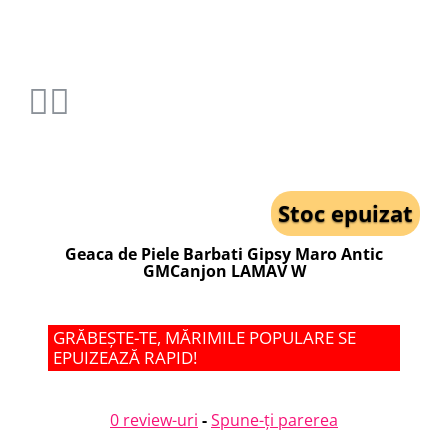
Stoc epuizat
Geaca de Piele Barbati Gipsy Maro Antic
GMCanjon LAMAV W
GRĂBEȘTE-TE, MĂRIMILE POPULARE SE
EPUIZEAZĂ RAPID!
0 review-uri
-
Spune-ţi parerea