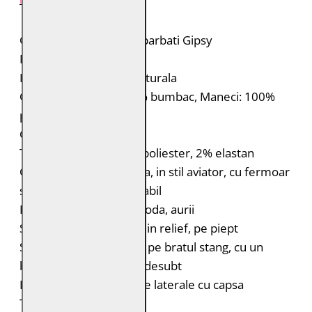
Geaca de piele pentru barbati Gipsy
Brand: Gipsy
Material: 100% piele naturala
Captuseala: Corp: 100% bumbac, Maneci: 100%
poliester
Guler: 100% poliester
Tiv: 84% bumbac, 14% poliester, 2% elastan
Geaca de piele captusita, in stil aviator, cu fermoar
si guler de blana, detasabil
Fermoare si capse la moda, aurii
Simboluri in stil aviator, in relief, pe piept
Simbolul aripii, in relief, pe bratul stang, cu un
buzunar cu fermoar dedesubt
Doua buzunare verticale laterale cu capsa
Tiv cu nervuri tricotate