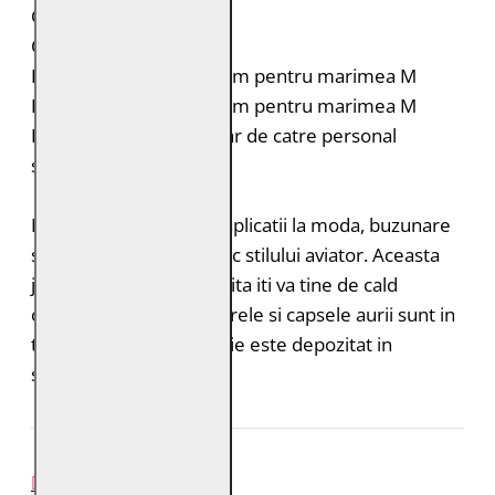
Capsa la maneci
Croiala: Regular Fit
Lungimea spatelui: 67 cm pentru marimea M
Lungimea manecii: 69 cm pentru marimea M
Intretinere: Spalare doar de catre personal
specializat
Modelul GMCanjon cu aplicatii la moda, buzunare
si tiv cu nervuri este tipic stilului aviator. Aceasta
jacheta din piele captusita iti va tine de cald
oriunde mergi. Fermoarele si capsele aurii sunt in
tendinte. Tot ce ai nevoie este depozitat in
siguranta in buzunare.
REVIEW-URI