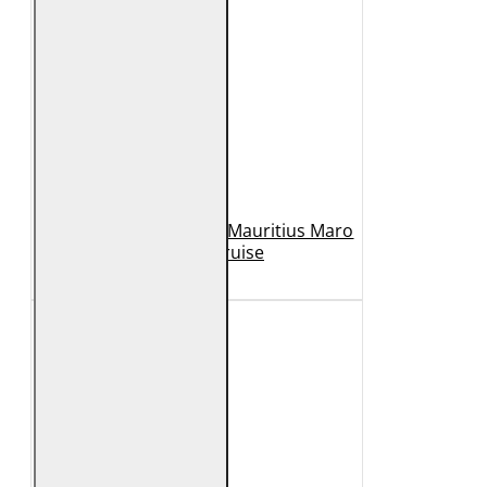
Geaca de Piele Barbati Mauritius Maro
Inchis MMCruise
989 Lei
789 Lei