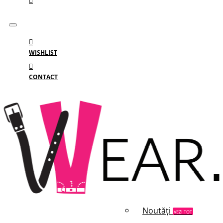
WISHLIST
CONTACT
Meniu
MENIU
Categorii
Branduri
Reduceri
Noutăți
VEZI TOT