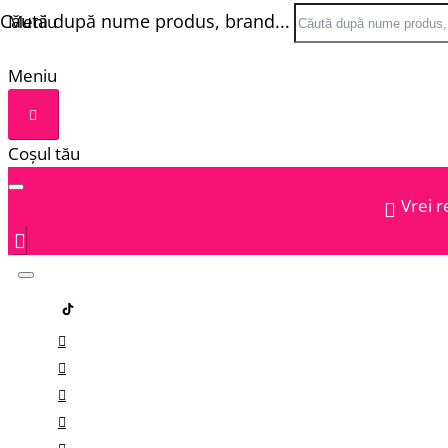
Căută după nume produs, brand...
Meniu
Meniu
Coșul tău
Vrei r