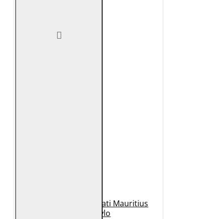
Geaca de Piele Barbati Mauritius
Neagra Rylo