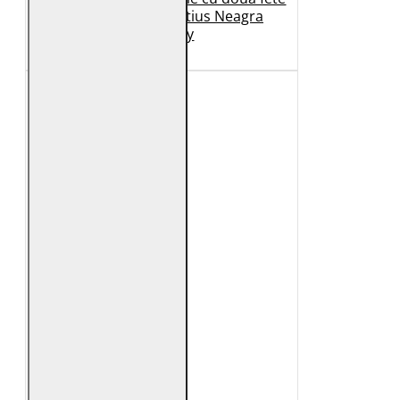
Dama 2.0 by Mauritius Neagra
G2WDilay
1.149 Lei
699 Lei