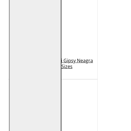
Geaca de Piele Barbati Gipsy Neagra
GBDerry Big Sizes
889 Lei
399 Lei