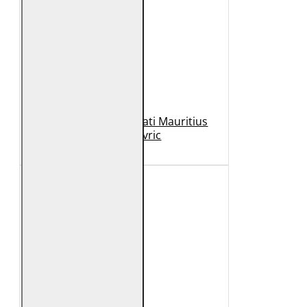
Geaca de Piele Barbati Mauritius
Neagra Mavric
1.099 Lei