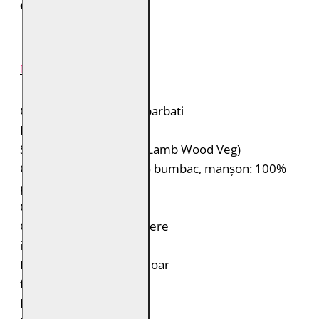
colet.
DESCRIERE PRODUS
Geaca de piele pentru barbati
Brand: Gipsy
Suprafață: piele 100% (Lamb Wood Veg)
Căptușeală: Corp: 100% bumbac, manșon: 100%
poliester
Quilting pe umeri
Guler standup cu închidere
inchidere cu fermoar
Două buzunare cu fermoar
fermoar la maneci
Fit: Slim Fit