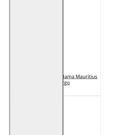
Geaca Lunga de Piele Dama Mauritius
Bej GWMargo
1.149 Lei
449 Lei