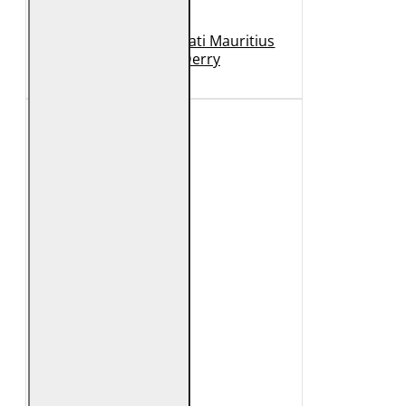
Geaca de Piele Barbati Mauritius
Neagra GBDerry
989 Lei