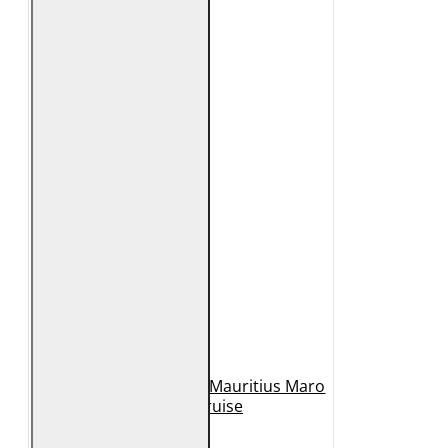
Geaca de Piele Barbati Mauritius Maro
Inchis MMCruise
989 Lei
789 Lei