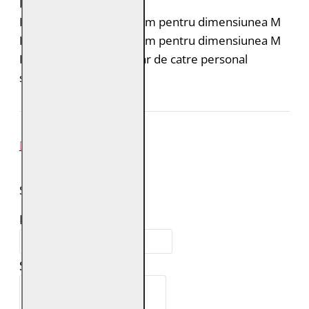
Lungime: scurta
Lungimea spatelui: 64 cm pentru dimensiunea M
Lungimea mânecii: 68 cm pentru dimensiunea M
Intretinere: Spalare doar de catre personal
specializat
REVIEW-URI
SPUNE-ŢI PAREREA
Numele tău:
Scrie review: