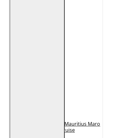
Geaca de Piele Barbati Mauritius Maro
Inchis MMCruise
989 Lei
789 Lei