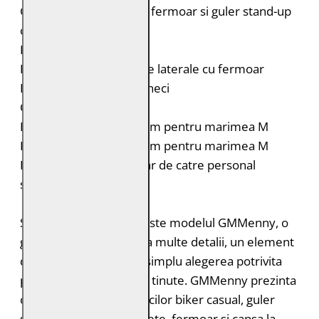
Geaca de piele biker cu fermoar si guler stand-up
cu capsa
Insertii elastice laterale
Doua buzunare verticale laterale cu fermoar
Fermoar si capsa la maneci
Croiala: Regular Fit
Lungimea spatelui: 64 cm pentru marimea M
Lungimea manecii: 68 cm pentru marimea M
Intretinere: Spalare doar de catre personal
specializat
Simplu si stilat: acesta este modelul GMMenny, o
geaca de piele fara prea multe detalii, un element
de baza perfect, pur si simplu alegerea potrivita
pentru toate tipurile de tinute. GMMenny prezinta
caracteristicile tipice gecilor biker casual, guler
stand-up, cusaturi discrete, fermoar si capsa la