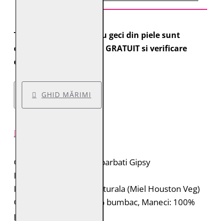
Toate comenzile pentru geci din piele sunt
expediate cu transport GRATUIT si verificare
colet.
GHID MĂRIMI
DESCRIERE PRODUS
Geaca de piele pentru barbati Gipsy
Brand: Gipsy
Material: 100% piele naturala (Miel Houston Veg)
Captuseala: Corp: 100% bumbac, Maneci: 100%
poliester