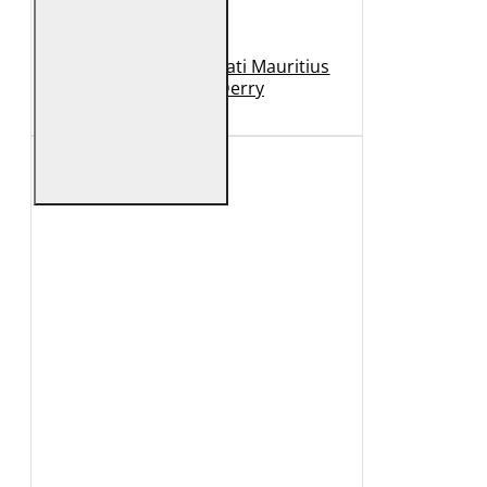
Geaca de Piele Barbati Mauritius
Neagra GBDerry
989 Lei