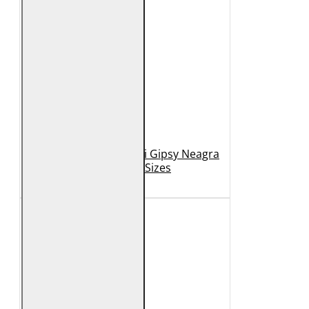
Geaca de Piele Barbati Gipsy Neagra
GBDerry Big Sizes
889 Lei
399 Lei