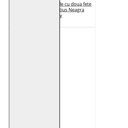
Geaca de Iarna din Piele cu doua fete
Dama 2.0 by Mauritius Neagra
G2WDilay
1.149 Lei
699 Lei