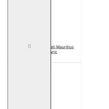
Geaca de Piele Barbati Mauritius
Neagra Mavric
1.099 Lei