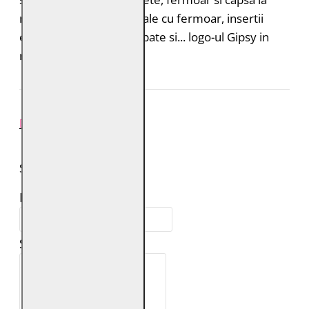
maneci, buzunare laterale cu fermoar, insertii
elastice pe partea din spate si... logo-ul Gipsy in
relief.
REVIEW-URI
SPUNE-ŢI PAREREA
Numele tău:
Scrie review: