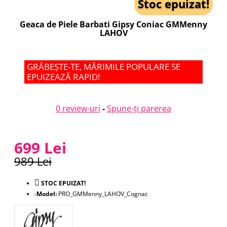
Stoc epuizat!
Geaca de Piele Barbati Gipsy Coniac GMMenny
LAHOV
GRĂBEȘTE-TE, MĂRIMILE POPULARE SE
EPUIZEAZĂ RAPID!
0 review-uri
-
Spune-ţi parerea
699 Lei
989 Lei
STOC EPUIZAT!
Model:
PRO_GMMenny_LAHOV_Cognac