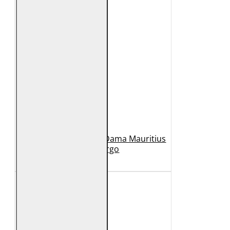
Geaca Lunga de Piele Dama Mauritius
Bej GWMargo
1.149 Lei
449 Lei