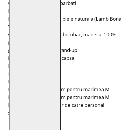
Geaca din Piele pentru barbati
Brand: Gipsy
Material exterior: 100% piele naturala (Lamb Bona
Veg)
Captuseala: Corp: 100% bumbac, maneca: 100%
poliester
geaca simpla cu guler stand-up
inchidere cu fermoar si capsa
Două buzunare laterale
fermoar la maneci
Fit: Slim Fit
Lungimea spatelui: 65 cm pentru marimea M
Lungimea mânecii: 68 cm pentru marimea M
Intretinere: Spalare doar de catre personal
specializat