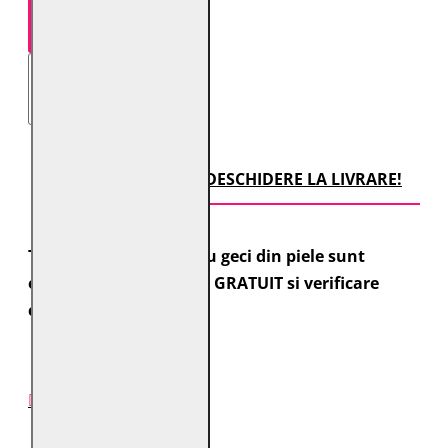
TRANSPORT CU DESCHIDERE LA LIVRARE!
Toate comenzile pentru geci din piele sunt
expediate cu transport GRATUIT si verificare
colet.
DESCRIERE PRODUS