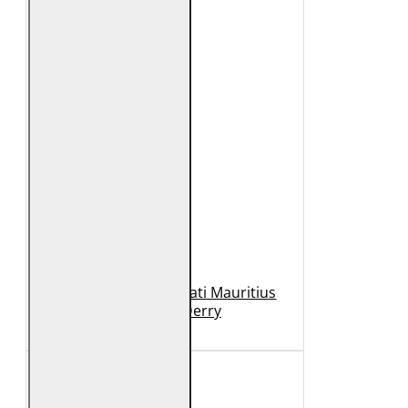
Geaca de Piele Barbati Mauritius
Neagra GBDerry
989 Lei