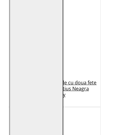
Geaca de Iarna din Piele cu doua fete
Dama 2.0 by Mauritius Neagra
G2WDilay
1.149 Lei
699 Lei