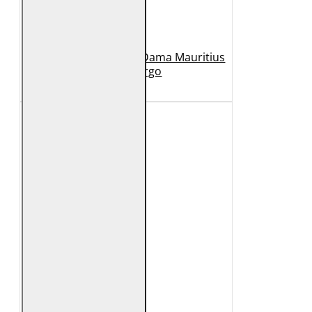
Geaca Lunga de Piele Dama Mauritius
Bej GWMargo
1.149 Lei
449 Lei