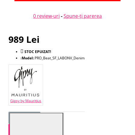
0 review-uri
-
Spune-ţi parerea
989 Lei
STOC EPUIZAT!
Model:
PRO_Beat_SF_LABONV_Denim
Gipsy by Mauritius
STOC EPUIZAT!