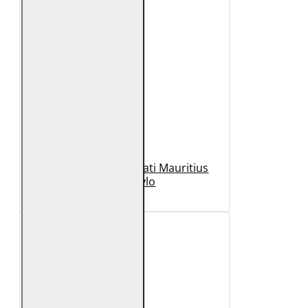
Geaca de Piele Barbati Mauritius
Neagra Rylo
989 Lei