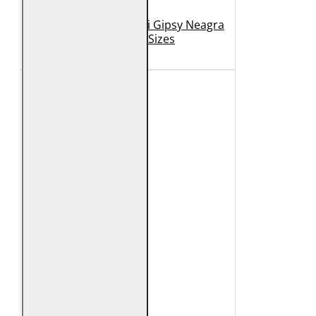
Geaca de Piele Barbati Gipsy Neagra
GBDerry Big Sizes
889 Lei
399 Lei