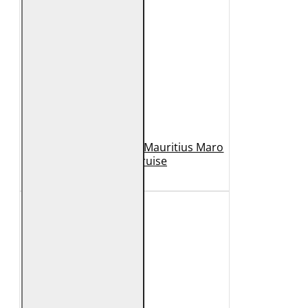
Geaca de Piele Barbati Mauritius Maro
Inchis MMCruise
989 Lei
789 Lei