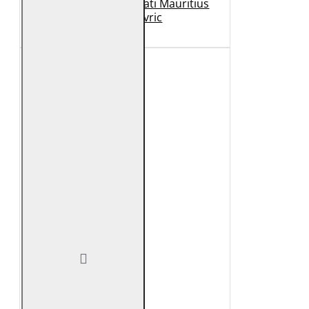
Geaca de Piele Barbati Mauritius
Neagra Mavric
1.099 Lei